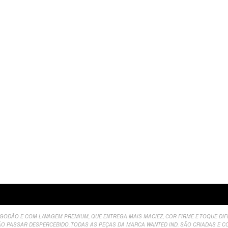
valiações
LGODÃO E COM LAVAGEM PREMIUM, QUE ENTREGA MAIS MACIEZ, COR FIRME E TOQUE DI
NÃO PASSAR DESPERCEBIDO.
TODAS AS PEÇAS DA MARCA WANTED IND. SÃO CRIADAS E C