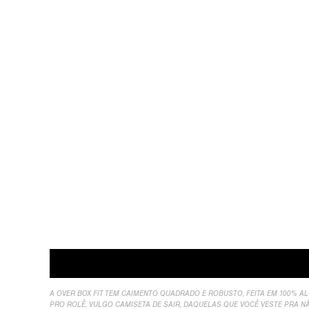
Descrição
Sobre Nós
Informação Adicional
A
A OVER BOX FIT TEM CAIMENTO QUADRADO E ROBUSTO, FEITA EM 100% A
PRO ROLÊ, VULGO CAMISETA DE SAIR, DAQUELAS QUE VOCÊ VESTE PRA 