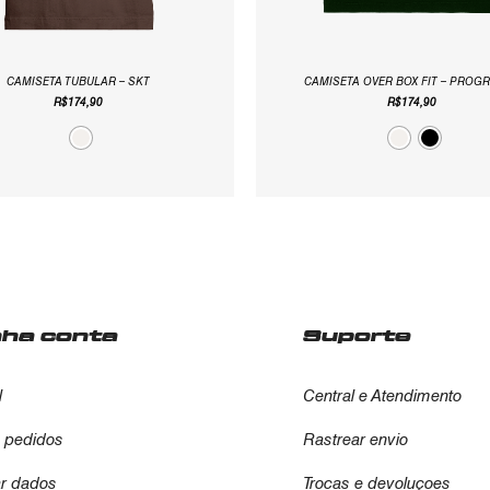
CAMISETA TUBULAR – SKT
CAMISETA OVER BOX FIT – PROG
R$
174,90
R$
174,90
nha conta
Suporte
l
Central e Atendimento
 pedidos
Rastrear envio
ar dados
Trocas e devoluçoes