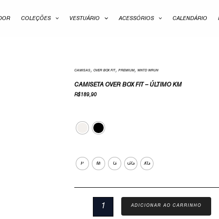
ADOR
COLEÇÕES
VESTUÁRIO
ACESSÓRIOS
CALENDÁRIO
,
,
,
Camiseta
CAMISAS
OVER BOX FIT
PREMIUM
WNTD WRUN
Over
CAMISETA OVER BOX FIT – ÚLTIMO KM
Box
R$
189,90
Fit
Cor
-
ÚLTIMO
KM
quantidade
Tamanho
P
M
G
GG
XG
ADICIONAR AO CARRINHO