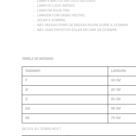
LAVAR À MÃO OU EM CICLO DELICADO;
LAVAR DO LADO AVESSO;
LAVAR EM ÁGUA FRIA;
LAVAGEM COM SABÃO NEUTRO;
SECAR Á SOMBRA;
NÃO PASSAR FERRO DE PASSAR ROUPA SOBRE A ESTAMPA;
NÃO USAR PROTETOR SOLAR EM CIMA DA ESTAMPA;
TABELA DE MEDIDAS:
TAMANHO
LARGURA
P
59 CM
M
62 CM
G
65 CM
GG
68 CM
XG
70 CM
[BLOCK ID=”SOBRE-NOS”]