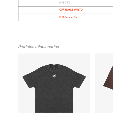
PESO
0,180 KG
COR
OFF WHITE
,
PRETO
TAMANHO
P
,
M
,
G
,
GG
,
XG
Produtos relacionados