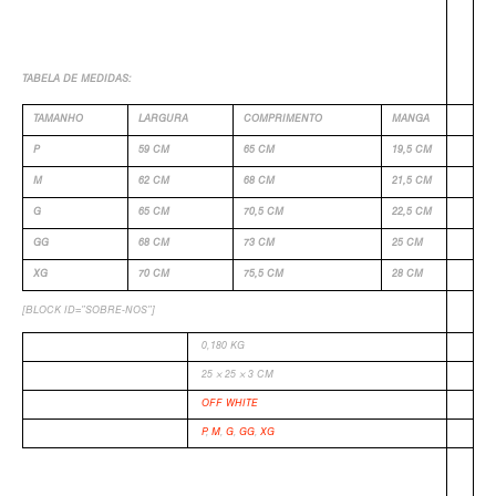
TABELA DE MEDIDAS:
TAMANHO
LARGURA
COMPRIMENTO
MANGA
P
59 CM
65 CM
19,5 CM
M
62 CM
68 CM
21,5 CM
G
65 CM
70,5 CM
22,5 CM
GG
68 CM
73 CM
25 CM
XG
70 CM
75,5 CM
28 CM
[BLOCK ID=”SOBRE-NOS”]
PESO
0,180 KG
DIMENSÕES
25 × 25 × 3 CM
COR
OFF WHITE
TAMANHO
P
,
M
,
G
,
GG
,
XG