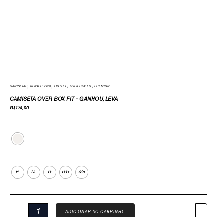
,
,
,
,
CAMISETAS
CENA 1' 2025
OUTLET
OVER BOX FIT
PREMIUM
CAMISETA OVER BOX FIT – GANHOU, LEVA
R$
174,90
Cor
Tamanho
P
M
G
GG
XG
ADICIONAR AO CARRINHO