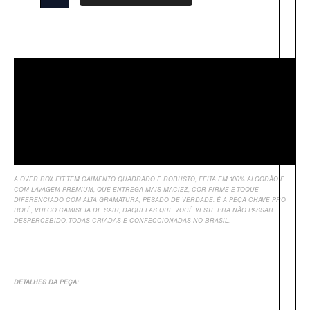
Descrição
Sobre Nós
Informação Adicional
Avaliações
A OVER BOX FIT TEM CAIMENTO QUADRADO E ROBUSTO, FEITA EM 100% ALGODÃO E
COM LAVAGEM PREMIUM, QUE ENTREGA MAIS MACIEZ, COR FIRME E TOQUE
DIFERENCIADO COM ALTA GRAMATURA, PESADO DE VERDADE. É A PEÇA CHAVE PRO
ROLÊ, VULGO CAMISETA DE SAIR, DAQUELAS QUE VOCÊ VESTE PRA NÃO PASSAR
DESPERCEBIDO. TODAS CRIADAS E CONFECCIONADAS NO BRASIL.
DETALHES DA PEÇA: