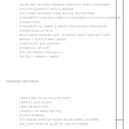
TECIDO 100% ALGODÃO PREMIUM COM TOQUE SUAVE E RESPIRÁVEL.
ZERO ENCOLHIMENTO APÓS A LAVAGEM.
GOLA FIRME EM RIBANA CANELADA QUE NÃO DEFORMA.
ACABAMENTO ULTRA QUE AUMENTA A RESISTÊNCIA DO TECIDO E GARANTE
DURABILIDADE.
ACABAMENTO DE OMBRO A OMBRO COM REFORÇO PARA MAIOR
DURABILIDADE DA PEÇA.
MODELAGEM OVERSIZED BOX: QUADRADO, MAIS CURTO NO CORPO,
MANGAS E SILHUETA MAIS LARGAS.
COMPOSIÇÃO: 100% ALGODÃO;
GRAMATURA: 300 G/M²;
GOLA EM RIBANA CANELADA 2×1;
REFORÇO: OMBRO A OMBRO;
CUIDADOS COM A PEÇA:
LAVAR À MÃO OU EM CICLO DELICADO;
LAVAR DO LADO AVESSO;
+
LAVAR EM ÁGUA FRIA;
LAVAGEM COM SABÃO NEUTRO;
SECAR Á SOMBRA;
NÃO PASSAR FERRO DE PASSAR ROUPA SOBRE A ESTAMPA;
NÃO USAR PROTETOR SOLAR EM CIMA DA ESTAMPA;