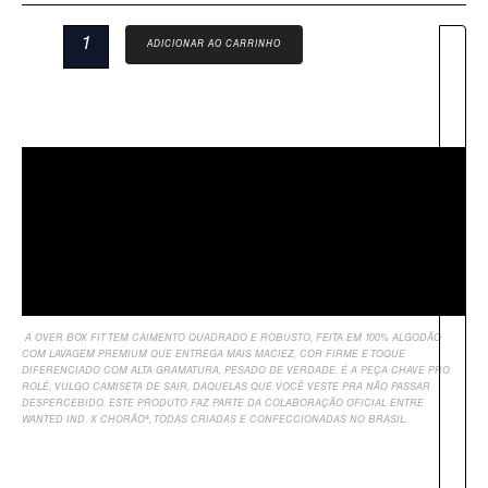
ADICIONAR AO CARRINHO
Descrição
Sobre Nós
Informação Adicional
Avaliações
A OVER BOX FIT TEM CAIMENTO QUADRADO E ROBUSTO, FEITA EM 100% ALGODÃO
COM LAVAGEM PREMIUM QUE ENTREGA MAIS MACIEZ, COR FIRME E TOQUE
DIFERENCIADO COM ALTA GRAMATURA, PESADO DE VERDADE. É A PEÇA CHAVE PRO
ROLÊ, VULGO CAMISETA DE SAIR, DAQUELAS QUE VOCÊ VESTE PRA NÃO PASSAR
DESPERCEBIDO. ESTE PRODUTO FAZ PARTE DA COLABORAÇÃO OFICIAL ENTRE
WANTED IND. X CHORÃO®, TODAS CRIADAS E CONFECCIONADAS NO BRASIL.