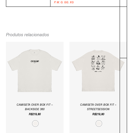
TAMANHO
P
,
M
,
G
,
GG
,
XG
-
Produtos relacionados
CAMISETA OVER BOX FIT –
CAMISETA OVER BOX FIT –
BACKSIDE 360
STREETSESSION
R$
219,80
R$
219,80