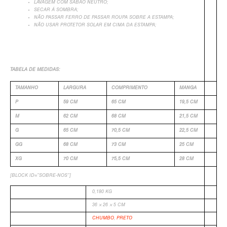
LAVAGEM COM SABÃO NEUTRO;
SECAR Á SOMBRA;
NÃO PASSAR FERRO DE PASSAR ROUPA SOBRE A ESTAMPA;
NÃO USAR PROTETOR SOLAR EM CIMA DA ESTAMPA;
TABELA DE MEDIDAS:
TAMANHO
LARGURA
COMPRIMENTO
MANGA
P
59 CM
65 CM
19,5 CM
M
62 CM
68 CM
21,5 CM
G
65 CM
70,5 CM
22,5 CM
GG
68 CM
73 CM
25 CM
XG
70 CM
75,5 CM
28 CM
[BLOCK ID=”SOBRE-NOS”]
PESO
0,180 KG
DIMENSÕES
36 × 26 × 5 CM
COR
CHUMBO
,
PRETO