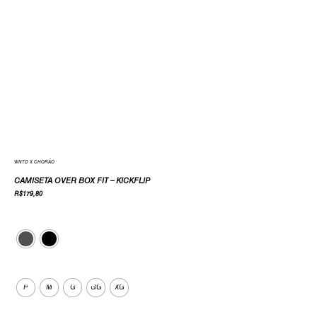
WNTD X CHORÃO
CAMISETA OVER BOX FIT – KICKFLIP
R$
179,80
Cor
Tamanho
P
M
G
GG
XG