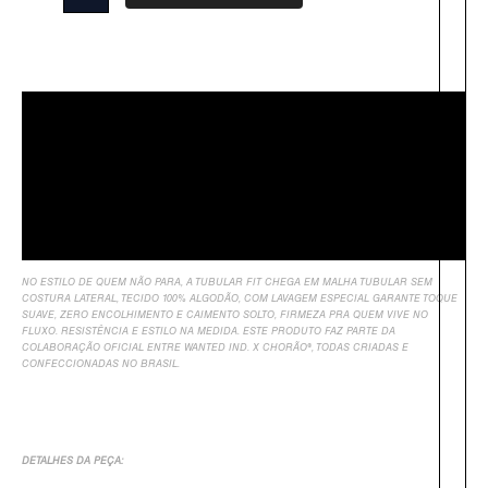
Descrição
Sobre Nós
Informação Adicional
Avaliações
NO ESTILO DE QUEM NÃO PARA, A TUBULAR FIT CHEGA EM MALHA TUBULAR SEM
COSTURA LATERAL, TECIDO 100% ALGODÃO, COM LAVAGEM ESPECIAL GARANTE TOQUE
SUAVE, ZERO ENCOLHIMENTO E CAIMENTO SOLTO, FIRMEZA PRA QUEM VIVE NO
FLUXO. RESISTÊNCIA E ESTILO NA MEDIDA. ESTE PRODUTO FAZ PARTE DA
COLABORAÇÃO OFICIAL ENTRE WANTED IND. X CHORÃO®, TODAS CRIADAS E
CONFECCIONADAS NO BRASIL.
DETALHES DA PEÇA: