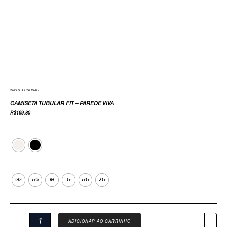
WNTD X CHORÃO
CAMISETA TUBULAR FIT – PAREDE VIVA
R$
169,80
Cor
Tamanho
G2
G3
M
G
GG
XG
ADICIONAR AO CARRINHO