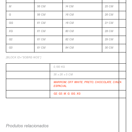
M
56 CM
74 CM
25 CM
G
56 CM
76 CM
26 CM
GG
61 CM
78 CM
27 CM
XG
61 CM
80 CM
28 CM
G2
67 CM
82 CM
29 CM
G3
67 CM
84 CM
30 CM
[BLOCK ID=”SOBRE-NOS”]
PESO
0,100 KG
DIMENSÕES
36 × 26 × 5 CM
MARROM
,
OFF WHITE
,
PRETO
,
CHOCOLATE
,
CINZA
COR
ESPACIAL
TAMANHO
G2
,
G3
,
M
,
G
,
GG
,
XG
Produtos relacionados