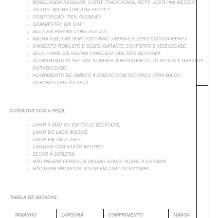
MODELAGEM REGULAR: CORTE TRADICIONAL, RETO, VESTE “NA MEDIDA”.
TECIDO: MALHA TUBULAR FIO 20.1;
COMPOSIÇÃO: 100% ALGODÃO;
GRAMATURA: 280 G/M²;
GOLA EM RIBANA CANELADA 2×1;
MALHA TUBULAR SEM COSTURAS LATERAIS E ZERO ENCOLHIMENTO.
CAIMENTO ROBUSTO E SOLTO, GARANTE CONFORTO E MOBILIDADE.
GOLA FIRME EM RIBANA CANELADA QUE NÃO DEFORMA.
ACABAMENTO ULTRA QUE AUMENTA A RESISTÊNCIA DO TECIDO E GARANTE
DURABILIDADE.
ACABAMENTO DE OMBRO A OMBRO COM REFORÇO PARA MAIOR
DURABILIDADE DA PEÇA.
CUIDADOS COM A PEÇA:
+
LAVAR À MÃO OU EM CICLO DELICADO;
LAVAR DO LADO AVESSO;
LAVAR EM ÁGUA FRIA;
LAVAGEM COM SABÃO NEUTRO;
SECAR Á SOMBRA;
NÃO PASSAR FERRO DE PASSAR ROUPA SOBRE A ESTAMPA;
NÃO USAR PROTETOR SOLAR EM CIMA DA ESTAMPA;
TABELA DE MEDIDAS:
TAMANHO
LARGURA
COMPRIMENTO
MANGA