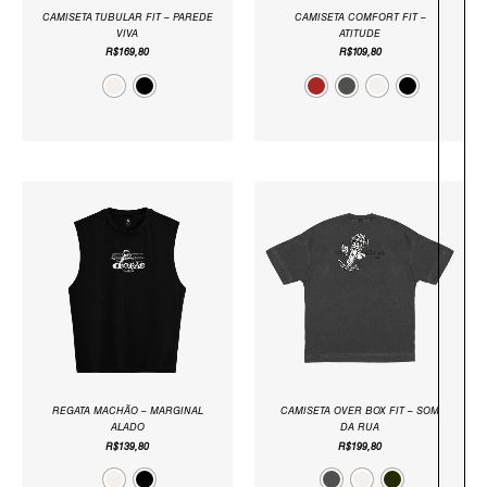
CAMISETA TUBULAR FIT – PAREDE
CAMISETA COMFORT FIT –
VIVA
ATITUDE
R$
169,80
R$
109,80
REGATA MACHÃO – MARGINAL
CAMISETA OVER BOX FIT – SOM
ALADO
DA RUA
R$
139,80
R$
199,80