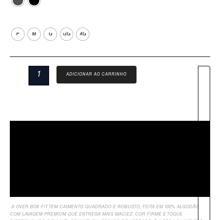
Tamanho
P
M
G
GG
XG
ADICIONAR AO CARRINHO
Descrição
Sobre Nós
Informação Adicional
Avaliações
A OVER BOX FIT TEM CAIMENTO QUADRADO E ROBUSTO, FEITA EM 100% ALGODÃO
COM LAVAGEM PREMIUM QUE ENTREGA MAIS MACIEZ, COR FIRME E TOQUE