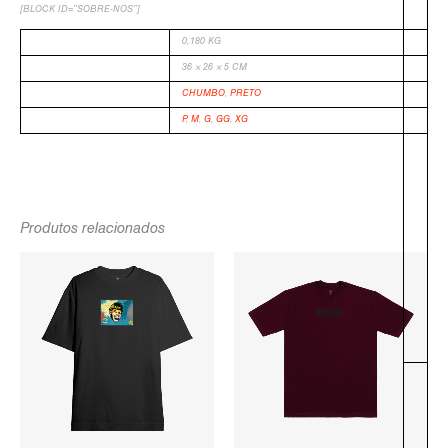
[BLOCK ID=”SOBRE-NOS”]
PESO
0,180 KG
DIMENSÕES
36 × 26 × 5 CM
COR
CHUMBO
,
PRETO
TAMANHO
P
,
M
,
G
,
GG
,
XG
-
Produtos relacionados