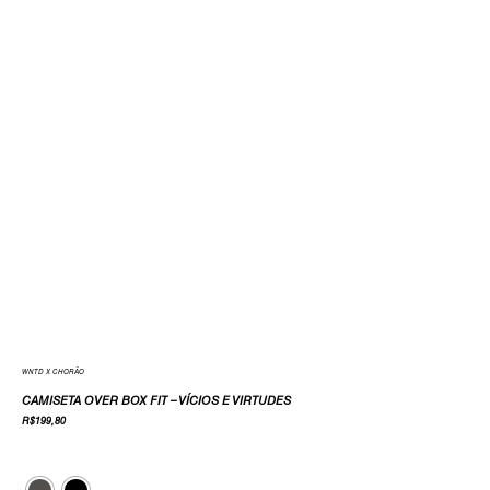
WNTD X CHORÃO
CAMISETA OVER BOX FIT – VÍCIOS E VIRTUDES
R$
199,80
Cor