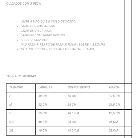
CUIDADOS COM A PEÇA:
+
LAVAR À MÃO OU EM CICLO DELICADO;
LAVAR DO LADO AVESSO;
LAVAR EM ÁGUA FRIA;
LAVAGEM COM SABÃO NEUTRO;
SECAR Á SOMBRA;
NÃO PASSAR FERRO DE PASSAR ROUPA SOBRE A ESTAMPA;
NÃO USAR PROTETOR SOLAR EM CIMA DA ESTAMPA;
TABELA DE MEDIDAS:
TAMANHO
LARGURA
COMPRIMENTO
MANGA
P
59 CM
65 CM
19,5 CM
M
62 CM
68 CM
21,5 CM
G
65 CM
70,5 CM
22,5 CM
GG
68 CM
73 CM
25 CM
XG
70 CM
75,5 CM
28 CM