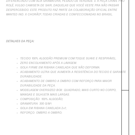
DIFERENCIADO COM ALTA GRAMATURA, PESADO DE VERDADE. É A PEÇA CHAVE PRO
ROLÊ, VULGO CAMISETA DE SAIR, DAQUELAS QUE VOCÊ VESTE PRA NÃO PASSAR
DESPERCEBIDO. ESTE PRODUTO FAZ PARTE DA COLABORAÇÃO OFICIAL ENTRE
WANTED IND. X CHORÃO®, TODAS CRIADAS E CONFECCIONADAS NO BRASIL.
DETALHES DA PEÇA:
TECIDO 100% ALGODÃO PREMIUM COM TOQUE SUAVE E RESPIRÁVEL.
ZERO ENCOLHIMENTO APÓS A LAVAGEM.
GOLA FIRME EM RIBANA CANELADA QUE NÃO DEFORMA.
ACABAMENTO ULTRA QUE AUMENTA A RESISTÊNCIA DO TECIDO E GARANTE
DURABILIDADE.
ACABAMENTO DE OMBRO A OMBRO COM REFORÇO PARA MAIOR
DURABILIDADE DA PEÇA.
MODELAGEM OVERSIZED BOX: QUADRADO, MAIS CURTO NO CORPO,
MANGAS E SILHUETA MAIS LARGAS.
COMPOSIÇÃO: 100% ALGODÃO;
GRAMATURA: 300 G/M²;
GOLA EM RIBANA CANELADA 2×1;
REFORÇO: OMBRO A OMBRO;