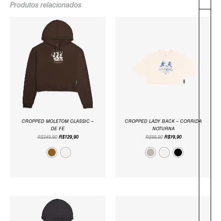
Produtos relacionados
O
O
O
O
PREÇO
PREÇO
PREÇO
PREÇO
ORIGINAL
ATUAL
ORIGINAL
ATUAL
ERA:
É:
ERA:
É:
R$249,90.
R$129,90.
R$99,90.
R$79,90.
CROPPED MOLETOM CLASSIC –
CROPPED LADY BACK – CORRIDA
DE FÉ
NOTURNA
R$
249,90
R$
129,90
R$
99,90
R$
79,90
O
O
O
O
PREÇO
PREÇO
PREÇO
PREÇO
ORIGINAL
ATUAL
ORIGINAL
ATUAL
ERA:
É:
ERA:
É:
R$249,90.
R$129,90.
R$99,90.
R$79,90.