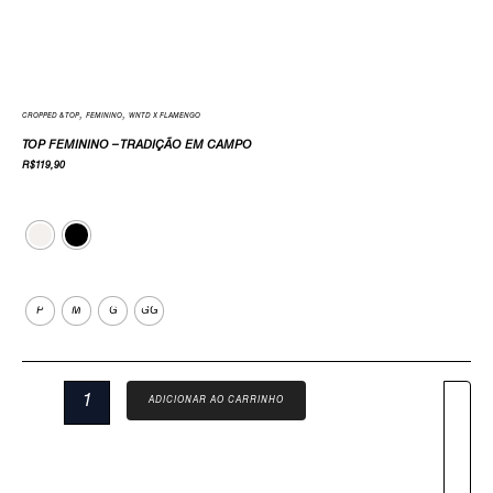
,
,
CROPPED & TOP
FEMININO
WNTD X FLAMENGO
TOP FEMININO – TRADIÇÃO EM CAMPO
R$
119,90
Cor
Tamanho
P
M
G
GG
ADICIONAR AO CARRINHO