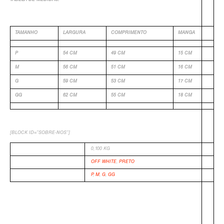
TABELA DE MEDIDAS:
TAMANHO
LARGURA
COMPRIMENTO
MANGA
P
54 CM
49 CM
15 CM
M
56 CM
51 CM
16 CM
G
59 CM
53 CM
17 CM
GG
62 CM
55 CM
18 CM
-
[BLOCK ID=”SOBRE-NOS”]
PESO
0,100 KG
COR
OFF WHITE
,
PRETO
TAMANHO
P
,
M
,
G
,
GG