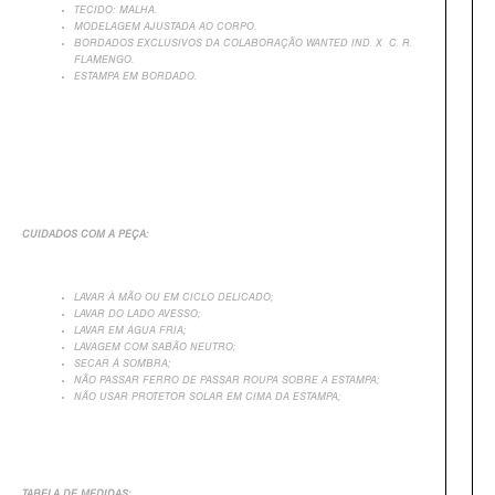
TECIDO: MALHA.
MODELAGEM AJUSTADA AO CORPO.
BORDADOS EXCLUSIVOS DA COLABORAÇÃO WANTED IND. X C. R.
FLAMENGO.
ESTAMPA EM BORDADO.
CUIDADOS COM A PEÇA:
LAVAR À MÃO OU EM CICLO DELICADO;
LAVAR DO LADO AVESSO;
LAVAR EM ÁGUA FRIA;
LAVAGEM COM SABÃO NEUTRO;
SECAR Á SOMBRA;
NÃO PASSAR FERRO DE PASSAR ROUPA SOBRE A ESTAMPA;
NÃO USAR PROTETOR SOLAR EM CIMA DA ESTAMPA;