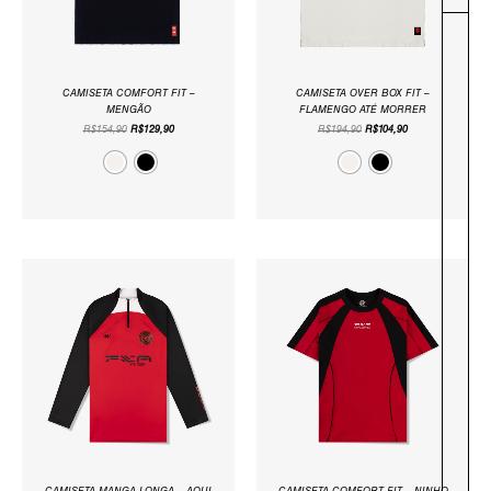
CAMISETA COMFORT FIT –
CAMISETA OVER BOX FIT –
MENGÃO
FLAMENGO ATÉ MORRER
R$
154,90
R$
129,90
R$
194,90
R$
104,90
O
O
O
O
PREÇO
PREÇO
PREÇO
PREÇO
ORIGINAL
ATUAL
ORIGINAL
ATUAL
ERA:
É:
ERA:
É:
R$299,90.
R$124,90.
R$199,90.
R$77,90.