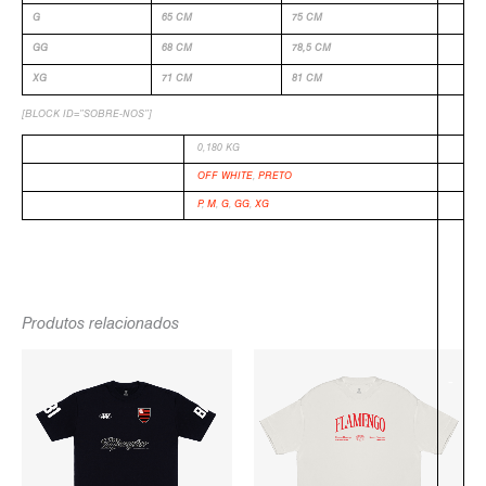
G
65 CM
75 CM
GG
68 CM
78,5 CM
XG
71 CM
81 CM
[BLOCK ID=”SOBRE-NOS”]
PESO
0,180 KG
COR
OFF WHITE
,
PRETO
TAMANHO
P
,
M
,
G
,
GG
,
XG
Produtos relacionados
O
O
O
O
PREÇO
PREÇO
PREÇO
PREÇO
ORIGINAL
ATUAL
ORIGINAL
ATUAL
-
ERA:
É:
ERA:
É:
R$154,90.
R$129,90.
R$194,90.
R$104,90.