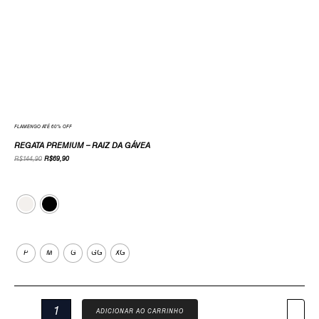
FLAMENGO ATÉ 60% OFF
REGATA PREMIUM – RAIZ DA GÁVEA
R$
144,90
R$
69,90
Cor
Tamanho
P
M
G
GG
XG
ADICIONAR AO CARRINHO