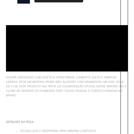
Descrição
Sobre Nós
Informação Adicional
Avaliações
REGATA OVERSIZED COM ESTÉTICA STREETWEAR, CAIMENTO SOLTO E OMBROS
LARGOS. FEITA EM MATÉRIA PRIMA 100% ALGODÃO COM GRAMATURA 180 G/M²; GOLA
DE 3 CM. ESTE PRODUTO FAZ PARTE DA COLABORAÇÃO OFICIAL ENTRE WANTED IND X
CLUBE DE REGATAS DO FLAMENGO 2025®, TODAS CRIADAS E CONFECCIONADAS NO
BRASIL.
DETALHES DA PEÇA:
TECIDO LEVE E RESPIRÁVEL PARA MÁXIMO CONFORTO.