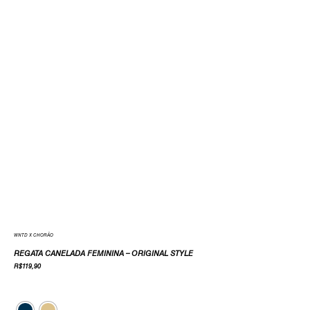
WNTD X CHORÃO
REGATA CANELADA FEMININA – ORIGINAL STYLE
R$
119,90
Cor