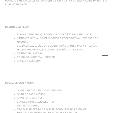
NO PEITO É HERANÇA DA HISTÓRIA QUE SE FAZ AO VIVO
, DA SAGACIDADE DA RUA E A
PURA ENERGIA 013.
DETALHES DA PEÇA:
RIBANA CANELADA QUE GARANTE CONFORTO E ELASTICIDADE.
CAIMENTO QUE VALORIZA O CORPO E PROPORCIONA LIBERDADE DE
MOVIMENTO.
BORDADO EXCLUSIVO DA COLABORAÇÃO WANTED IND. X CHORÃO®.
TECIDO: RIBANA CANELADA 97% ALGODÃO, 3% ELASTANO.
G
RAMATURA: 290 G/M².
BORDADO INDUSTRIAL FRONTAL.
LAVÁVEL À MÁQUINA.
CUIDADOS COM A PEÇA:
LAVAR À MÃO OU EM CICLO DELICADO;
LAVAR DO LADO AVESSO;
LAVAR EM ÁGUA FRIA;
LAVAGEM COM SABÃO NEUTRO;
SECAR Á SOMBRA;
+
NÃO PASSAR FERRO DE PASSAR ROUPA SOBRE A ESTAMPA;