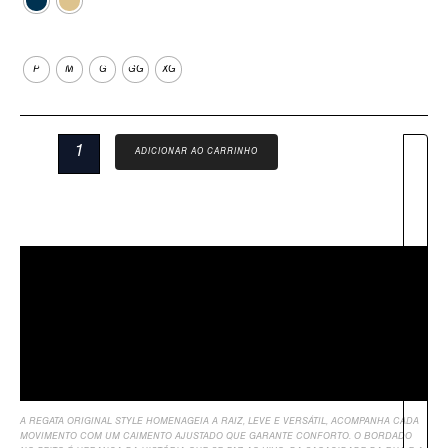
Tamanho
P
M
G
GG
XG
ADICIONAR AO CARRINHO
Descrição
Sobre Nós
Informação Adicional
Avaliações
A REGATA ORIGINAL STYLE HOMENAGEIA A RAIZ, LEVE E VERSÁTIL, ACOMPANHA CADA
MOVIMENTO COM UM CAIMENTO AJUSTADO QUE GARANTE CONFORTO.
O BORDADO