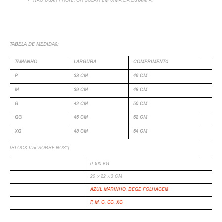
NÃO USAR PROTETOR SOLAR EM CIMA DA ESTAMPA;
TABELA DE MEDIDAS:
TAMANHO
LARGURA
COMPRIMENTO
P
33 CM
46 CM
M
39 CM
48 CM
G
42 CM
50 CM
GG
45 CM
52 CM
XG
48 CM
54 CM
[BLOCK ID=”SOBRE-NOS”]
PESO
0,100 KG
DIMENSÕES
20 × 22 × 3 CM
COR
AZUL MARINHO
,
BEGE FOLHAGEM
TAMANHO
P
,
M
,
G
,
GG
,
XG