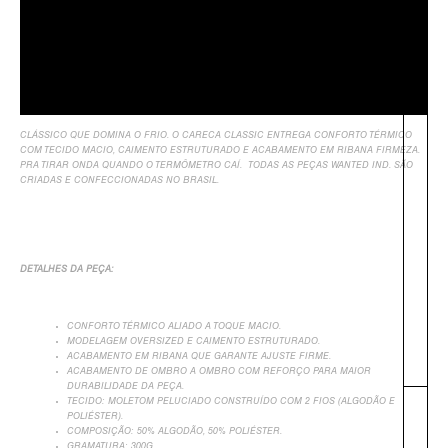
Sobre Nós
Informação Adicional
Avaliações
CLÁSSICO QUE DOMINA O FRIO. O CARECA CLASSIC ENTREGA CONFORTO TÉRMICO
COM TECIDO MACIO, CAIMENTO ESTRUTURADO E ACABAMENTO EM RIBANA FIRMEZA.
PRA TIRAR ONDA QUANDO O TERMÔMETRO CAÍ.
TODAS AS PEÇAS WANTED IND. SÃO
CRIADAS E CONFECCIONADAS NO BRASIL.
DETALHES DA PEÇA:
CONFORTO TÉRMICO ALIADO A TOQUE MACIO.
MODELAGEM OVERSIZED E CAIMENTO ESTRUTURADO.
ACABAMENTO EM RIBANA QUE GARANTE AJUSTE FIRME.
ACABAMENTO DE OMBRO A OMBRO COM REFORÇO PARA MAIOR
DURABILIDADE DA PEÇA.
TECIDO: MOLETOM PELUCIADO CONSTRUÍDO COM 2 FIOS (ALGODÃO E
POLIÉSTER).
COMPOSIÇÃO: 50% ALGODÃO, 50% POLIÉSTER.
GRAMATURA: 300G