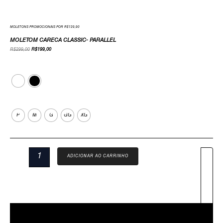
MOLETONS PROMOCIONAIS POR R$129,90
MOLETOM CARECA CLASSIC- PARALLEL
R$
299,00
R$
199,00
Cor
Tamanho
P
M
G
GG
XG
ADICIONAR AO CARRINHO
Descrição