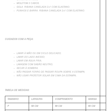
MOLETOM 2 CABOS.
GOLA: RIBANA CANELADA 2×1 COM ELASTANO.
PUNHOS E BARRA: RIBANA CANELADA 2×1 COM ELASTANO.
CUIDADOS COM A PEÇA:
LAVAR À MÃO OU EM CICLO DELICADO;
+
LAVAR DO LADO AVESSO;
LAVAR EM ÁGUA FRIA;
LAVAGEM COM SABÃO NEUTRO;
SECAR Á SOMBRA;
NÃO PASSAR FERRO DE PASSAR ROUPA SOBRE A ESTAMPA;
NÃO USAR PROTETOR SOLAR EM CIMA DA ESTAMPA;
TABELA DE MEDIDAS:
TAMANHO
LARGURA
COMPRIMENTO
MANGA
P
58 CM
68 CM
60 CM