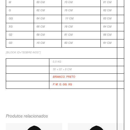
M
60 CM
73 CM
61 CM
G
62 CM
75 CM
62 CM
GG
64 CM
77 CM
63 CM
XG
66 CM
79 CM
64 CM
G2
68 CM
81 CM
66 CM
G3
70 CM
83 CM
67 CM
[BLOCK ID=”SOBRE-NOS”]
PESO
0,5 KG
DIMENSÕES
30 × 22 × 8 CM
COR
BRANCO
,
PRETO
TAMANHO
P
,
M
,
G
,
GG
,
XG
-
Produtos relacionados
O
O
O
O
PREÇO
PREÇO
PREÇO
PREÇO