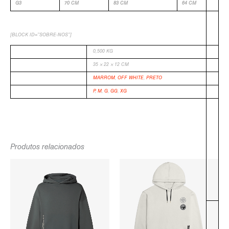
G3
70 CM
83 CM
64 CM
[BLOCK ID=”SOBRE-NOS”]
PESO
0,500 KG
DIMENSÕES
35 × 22 × 12 CM
COR
MARROM
,
OFF WHITE
,
PRETO
TAMANHO
P
,
M
,
G
,
GG
,
XG
-
Produtos relacionados
O
O
PREÇO
PREÇO
ORIGINAL
ATUAL
ERA:
É:
R$249,90.
R$129,90.