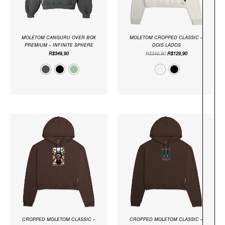
MOLETOM CANGURU OVER BOX
MOLETOM CROPPED CLASSIC –
PREMIUM – INFINITE SPHERE
DOIS LADOS
R$
349,90
R$
249,90
R$
129,90
O
O
O
O
PREÇO
PREÇO
PREÇO
PREÇO
ORIGINAL
ATUAL
ORIGINAL
ATUAL
ERA:
É:
ERA:
É:
R$249,90.
R$129,90.
R$249,90.
R$129,90.
CROPPED MOLETOM CLASSIC –
CROPPED MOLETOM CLASSIC –