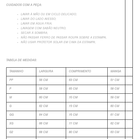
CUIDADOS COM A PEÇA:
+
LAVAR À MÃO OU EM CICLO DELICADO;
LAVAR DO LADO AVESSO;
LAVAR EM ÁGUA FRIA;
LAVAGEM COM SABÃO NEUTRO;
SECAR Á SOMBRA;
NÃO PASSAR FERRO DE PASSAR ROUPA SOBRE A ESTAMPA;
NÃO USAR PROTETOR SOLAR EM CIMA DA ESTAMPA;
TABELA DE MEDIDAS:
TAMANHO
LARGURA
COMPRIMENTO
MANGA
PP
56 CM
63 CM
57 CM
P
58 CM
65 CM
58 CM
M
60 CM
70 CM
59 CM
G
62 CM
73 CM
60 CM
GG
64 CM
75 CM
61 CM
XG
66 CM
77 CM
62 CM
G2
68 CM
80 CM
63 CM