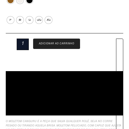
Tamanho
P
M
G
GG
XG
ADICIONAR AO CARRINHO
Descrição
Sobre Nós
Informação Adicional
Avaliações
O MOLETOM CANGURU É A PEÇA QUE SALVA QUALQUER ROLÊ, SEJA NO CORRE
PESADO OU TIRANDO AQUELA BRISA. MOLETOM PELUCIADO, COM CAPUZ QUE AJUSTA