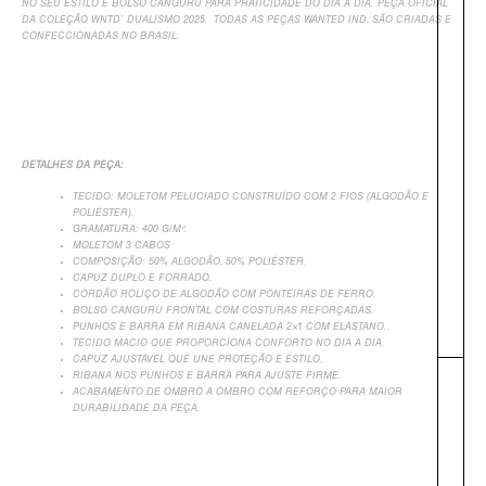
NO SEU ESTILO E BOLSO CANGURU PARA PRATICIDADE DO DIA A DIA. PEÇA OFICIAL
DA COLEÇÃO WNTD’ DUALISMO 2025. TODAS AS PEÇAS WANTED IND. SÃO CRIADAS E
CONFECCIONADAS NO BRASIL.
DETALHES DA PEÇA:
TECIDO: MOLETOM PELUCIADO CONSTRUÍDO COM 2 FIOS (ALGODÃO E
POLIÉSTER).
GRAMATURA: 400 G/M².
MOLETOM 3 CABOS
COMPOSIÇÃO: 50% ALGODÃO, 50% POLIÉSTER.
CAPUZ DUPLO E FORRADO.
CORDÃO ROLIÇO DE ALGODÃO COM PONTEIRAS DE FERRO.
BOLSO CANGURU FRONTAL COM COSTURAS REFORÇADAS.
PUNHOS E BARRA EM RIBANA CANELADA 2×1 COM ELASTANO..
TECIDO MACIO QUE PROPORCIONA CONFORTO NO DIA A DIA.
CAPUZ AJUSTÁVEL QUE UNE PROTEÇÃO E ESTILO.
RIBANA NOS PUNHOS E BARRA PARA AJUSTE FIRME.
ACABAMENTO DE OMBRO A OMBRO COM REFORÇO PARA MAIOR
DURABILIDADE DA PEÇA.