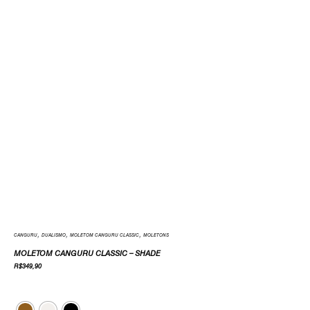
,
,
,
CANGURU
DUALISMO
MOLETOM CANGURU CLASSIC
MOLETONS
MOLETOM CANGURU CLASSIC – SHADE
R$
349,90
Cor