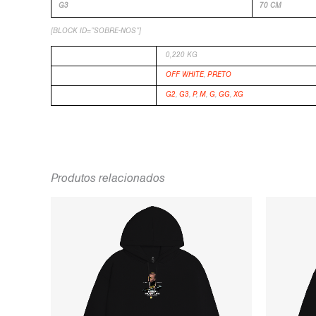
G3
70 CM
[BLOCK ID=”SOBRE-NOS”]
PESO
0,220 KG
COR
OFF WHITE
,
PRETO
TAMANHO
G2
,
G3
,
P
,
M
,
G
,
GG
,
XG
Produtos relacionados
O
O
PREÇO
PREÇO
ORIGINAL
ATUAL
ERA:
É:
R$349,90.
R$199,90.