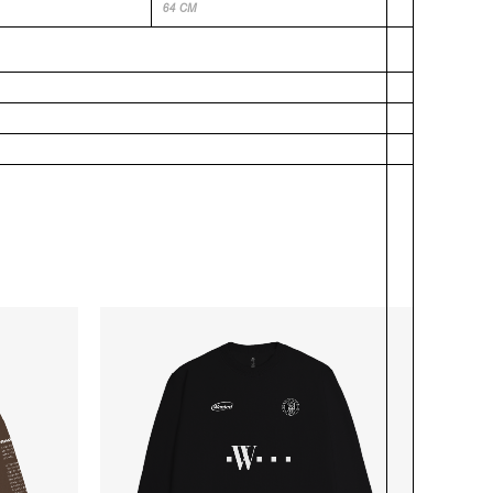
64 CM
-
O
O
ÇO
PREÇO
PREÇO
AL
ORIGINAL
ATUAL
ERA:
É:
9,90.
R$299,00.
R$199,00.