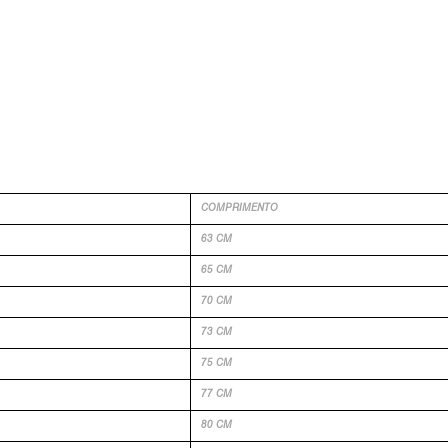
COMPRIMENTO
63 CM
65 CM
70 CM
73 CM
75 CM
77 CM
80 CM