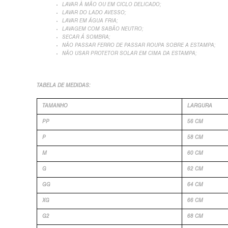
LAVAR À MÃO OU EM CICLO DELICADO;
LAVAR DO LADO AVESSO;
LAVAR EM ÁGUA FRIA;
LAVAGEM COM SABÃO NEUTRO;
SECAR Á SOMBRA;
NÃO PASSAR FERRO DE PASSAR ROUPA SOBRE A ESTAMPA;
NÃO USAR PROTETOR SOLAR EM CIMA DA ESTAMPA;
TABELA DE MEDIDAS:
TAMANHO
LARGURA
PP
56 CM
P
58 CM
M
60 CM
G
62 CM
GG
64 CM
XG
66 CM
G2
68 CM