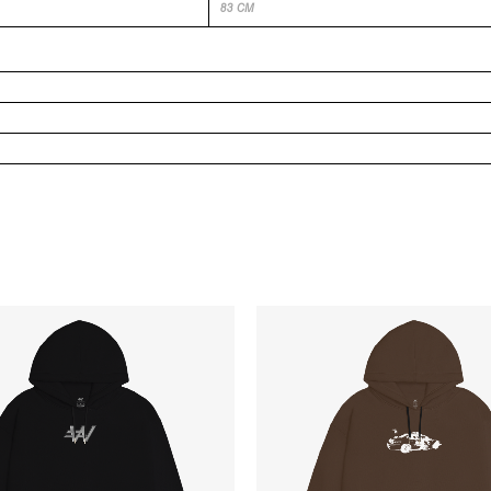
83 CM
O
O
O
O
PREÇO
PREÇO
PREÇO
PRE
ORIGINAL
ATUAL
ORIGINAL
ATU
ERA:
É:
ERA:
É:
R$349,90.
R$199,90.
R$349,90.
R$19