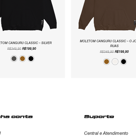
MOLETOM CANGURU CLASSIC – O J
TOM CANGURU CLASSIC – SILVER
RUAS
R$
349,90
R$
199,90
R$
349,90
R$
199,90
nha conta
Suporte
l
Central e Atendimento