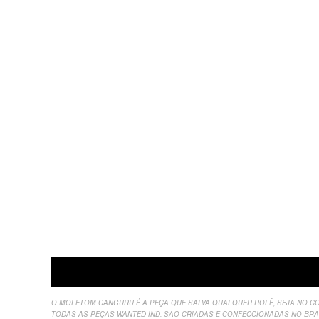
Descrição
Sobre Nós
Informação Adicional
A
O MOLETOM CANGURU É A PEÇA QUE SALVA QUALQUER ROLÊ, SEJA NO CO
TODAS AS PEÇAS WANTED IND. SÃO CRIADAS E CONFECCIONADAS NO BRA