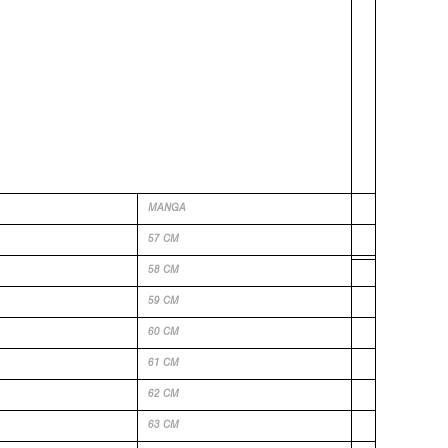
MANGA
57 CM
58 CM
59 CM
60 CM
61 CM
62 CM
63 CM