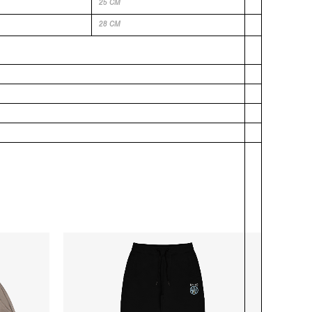
25 CM
28 CM
-