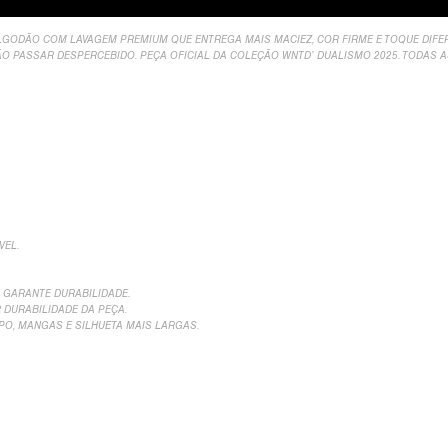
ALGODÃO COM LAVAGEM PREMIUM QUE ENTREGA MAIS MACIEZ, COR FIRME E TOQUE DIFE
NÃO PASSAR DESPERCEBIDO.
PEÇA OFICIAL DA COLEÇÃO WNTD’ DUALISMO 2025.
TODAS A
VEL.
 GARANTE DURABILIDADE.
DURABILIDADE DA PEÇA.
O, MANGAS E SILHUETA MAIS LARGAS.