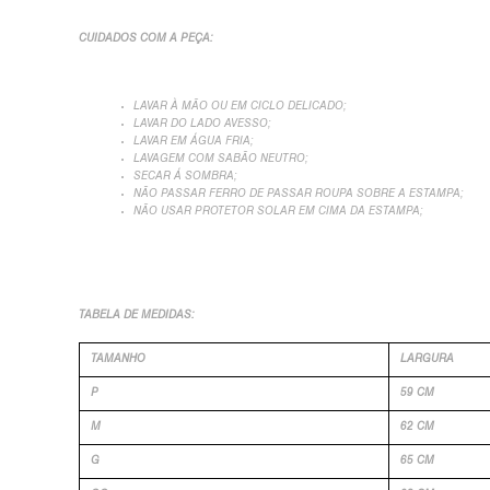
CUIDADOS COM A PEÇA:
LAVAR À MÃO OU EM CICLO DELICADO;
LAVAR DO LADO AVESSO;
LAVAR EM ÁGUA FRIA;
LAVAGEM COM SABÃO NEUTRO;
SECAR Á SOMBRA;
NÃO PASSAR FERRO DE PASSAR ROUPA SOBRE A ESTAMPA;
NÃO USAR PROTETOR SOLAR EM CIMA DA ESTAMPA;
TABELA DE MEDIDAS:
TAMANHO
LARGURA
P
59 CM
M
62 CM
G
65 CM