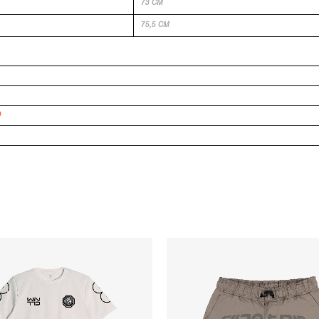
73 CM
75,5 CM
O