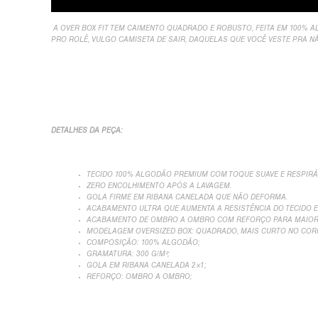
A OVER BOX FIT TEM CAIMENTO QUADRADO E ROBUSTO, FEITA EM 100% 
PRO ROLÊ, VULGO CAMISETA DE SAIR, DAQUELAS QUE VOCÊ VESTE PRA 
DETALHES DA PEÇA:
TECIDO 100% ALGODÃO PREMIUM COM TOQUE SUAVE E RESPIRÁ
ZERO ENCOLHIMENTO APÓS A LAVAGEM.
GOLA FIRME EM RIBANA CANELADA QUE NÃO DEFORMA.
ACABAMENTO ULTRA QUE AUMENTA A RESISTÊNCIA DO TECIDO E
ACABAMENTO DE OMBRO A OMBRO COM REFORÇO PARA MAIOR 
MODELAGEM OVERSIZED BOX: QUADRADO, MAIS CURTO NO CORP
COMPOSIÇÃO: 100% ALGODÃO;
GRAMATURA: 300 G/M²;
GOLA EM RIBANA CANELADA 2×1;
REFORÇO: OMBRO A OMBRO;