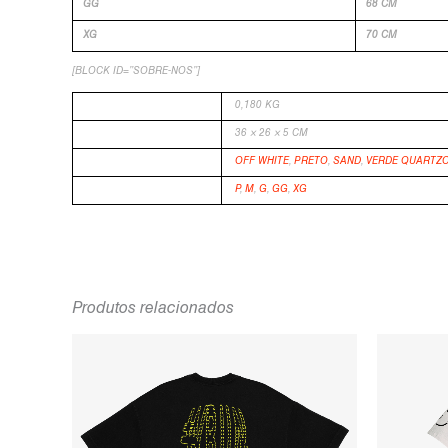
GG
68 CM
XG
70 CM
[BLOCK ID=”SOBRE-NOS”]
PESO
0,180 KG
DIMENSÕES
36 × 26 × 5 CM
COR
OFF WHITE
,
PRETO
,
SAND
,
VERDE QUARTZ
TAMANHO
P
,
M
,
G
,
GG
,
XG
Produtos relacionados