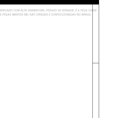
RENCIADO COM ALTA GRAMATURA, PESADO DE VERDADE. É A PEÇA CHAVE
S PEÇAS WANTED IND. SÃO CRIADAS E CONFECCIONADAS NO BRASIL.