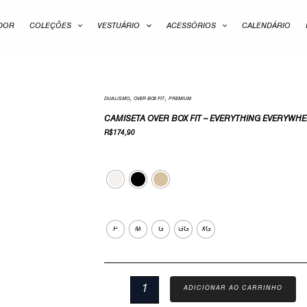
ADOR
COLEÇÕES
VESTUÁRIO
ACESSÓRIOS
CALENDÁRIO
,
,
Camiseta
DUALISMO
OVER BOX FIT
PREMIUM
Over
CAMISETA OVER BOX FIT – EVERYTHING EVERYWH
Box
R$
174,90
Fit
Cor
-
Everything
Everywhere
quantidade
Tamanho
P
M
G
GG
XG
ADICIONAR AO CARRINHO