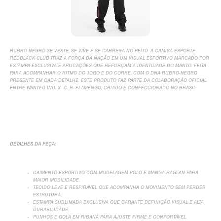
RUBRO-NEGRO SE VESTE, SE VIVE E SE CARREGA NO PEITO. A CAMISA ESPORTE
REDBLACK CLUB TRAZ A FORÇA DA NAÇÃO EM UM VISUAL ESPORTIVO MARCADO POR
ESTAMPA EXCLUSIVA E APLICAÇÕES QUE REFORÇAM A IDENTIDADE DO MANTO. FEITA
PARA ACOMPANHAR O RITMO DO JOGO E DO CORRE, COM O DNA RUBRO-NEGRO
PRESENTE EM CADA DETALHE. ESTE PRODUTO FAZ PARTE DA COLABORAÇÃO OFICIAL
ENTRE WANTED IND. X C. R. FLAMENGO, CRIADO E CONFECCIONADO NO BRASIL.
DETALHES DA PEÇA:
CAIMENTO ESPORTIVO COM MODELAGEM POLO E MANGA RAGLAN PARA
MAIOR MOBILIDADE.
TECIDO LEVE E RESPIRÁVEL QUE ACOMPANHA O MOVIMENTO SEM PERDER
ESTRUTURA.
ESTAMPA SUBLIMADA EXCLUSIVA QUE GARANTE DEFINIÇÃO VISUAL E ALTA
DURABILIDADE.
PUNHOS E GOLA EM RIBANA PARA AJUSTE FIRME E CONFORTÁVEL.