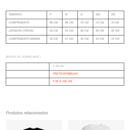
TAMANHO
P
M
G
GG
XG
COMPRIMENTO
66 CM
68 CM
70 CM
72 CM
74 CM
LARGURA (TÓRAX)
52 CM
54 CM
56 CM
58 CM
60 CM
COMPRIMENTO MANGA
40 CM
41 CM
42 CM
43 CM
44 CM
[BLOCK ID=”SOBRE-NOS”]
PESO
0,100 KG
COR
PRETO/VERMELHO
TAMANHO
P
,
M
,
G
,
GG
,
XG
Produtos relacionados
O
O
O
O
PREÇO
PREÇO
PREÇO
PREÇO
ORIGINAL
ATUAL
ORIGINAL
ATUAL