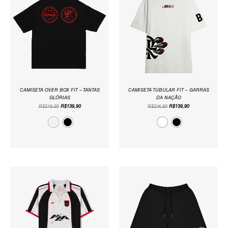
ERA:
É:
ERA:
É:
R$279,90.
R$139,90.
R$274,90.
R$139,90.
CAMISETA OVER BOX FIT – TANTAS
CAMISETA TUBULAR FIT – GARRAS
GLÓRIAS
DA NAÇÃO
R$
279,90
R$
139,90
R$
274,90
R$
139,90
O
O
O
O
PREÇO
PREÇO
PREÇO
PREÇO
ORIGINAL
ATUAL
ORIGINAL
ATUAL
ERA:
É:
ERA:
É:
R$299,90.
R$94,90.
R$204,90.
R$109,90.