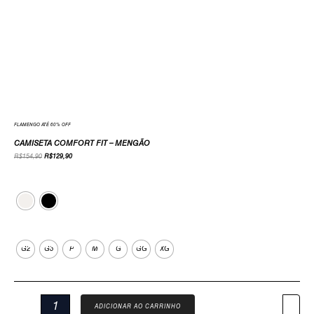
FLAMENGO ATÉ 60% OFF
CAMISETA COMFORT FIT – MENGÃO
R$
154,90
R$
129,90
Cor
Tamanho
G2
G3
P
M
G
GG
XG
ADICIONAR AO CARRINHO