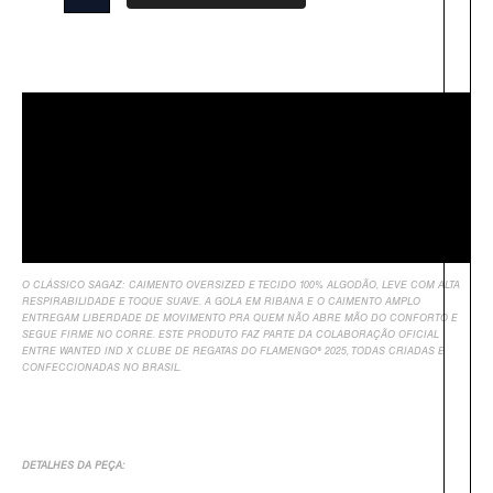
Descrição
Sobre Nós
Informação Adicional
Avaliações
O CLÁSSICO SAGAZ: CAIMENTO OVERSIZED E TECIDO 100% ALGODÃO, LEVE COM ALTA
RESPIRABILIDADE E TOQUE SUAVE. A GOLA EM RIBANA E O CAIMENTO AMPLO
ENTREGAM LIBERDADE DE MOVIMENTO PRA QUEM NÃO ABRE MÃO DO CONFORTO E
SEGUE FIRME NO CORRE.
ESTE PRODUTO FAZ PARTE DA COLABORAÇÃO OFICIAL
ENTRE WANTED IND X CLUBE DE REGATAS DO FLAMENGO® 2025, TODAS CRIADAS E
CONFECCIONADAS NO BRASIL.
DETALHES DA PEÇA: