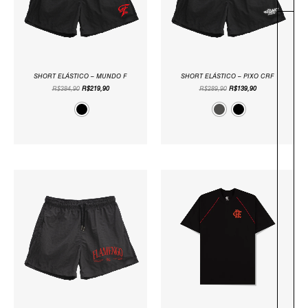
SHORT ELÁSTICO – MUNDO F
SHORT ELÁSTICO – PIXO CRF
R$
384,90
R$
219,90
R$
289,90
R$
139,90
O
O
O
O
PREÇO
PREÇO
PREÇO
PREÇO
ORIGINAL
ATUAL
ORIGINAL
ATUAL
ERA:
É:
ERA:
É:
R$289,90.
R$219,90.
R$199,90.
R$75,90.