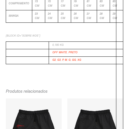
73
75
77
79
81
83
85
COMPRIMENTO
CM
CM
CM
CM
CM
CM
CM
23
24
25
26
27
28
29
MANGA
CM
CM
CM
CM
CM
CM
CM
[BLOCK ID=”SOBRE-NOS”]
PESO
0,180 KG
COR
OFF WHITE
,
PRETO
TAMANHO
G2
,
G3
,
P
,
M
,
G
,
GG
,
XG
Produtos relacionados
O
O
O
O
PREÇO
PREÇO
PREÇO
PREÇO
-
ORIGINAL
ATUAL
ORIGINAL
ATUAL
ERA:
É:
ERA:
É:
R$384,90.
R$219,90.
R$289,90.
R$139,90.