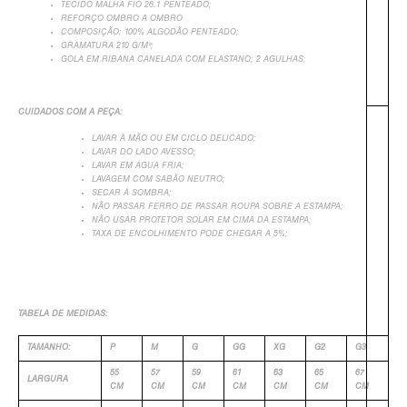
TECIDO MALHA FIO 26.1 PENTEADO;
REFORÇO OMBRO A OMBRO
COMPOSIÇÃO: 100% ALGODÃO PENTEADO;
GRAMATURA 210 G/M²;
GOLA EM RIBANA CANELADA COM ELASTANO; 2 AGULHAS;
CUIDADOS COM A PEÇA:
LAVAR À MÃO OU EM CICLO DELICADO;
LAVAR DO LADO AVESSO;
LAVAR EM ÁGUA FRIA;
LAVAGEM COM SABÃO NEUTRO;
SECAR Á SOMBRA;
+
NÃO PASSAR FERRO DE PASSAR ROUPA SOBRE A ESTAMPA;
NÃO USAR PROTETOR SOLAR EM CIMA DA ESTAMPA;
TAXA DE ENCOLHIMENTO PODE CHEGAR A 5%;
TABELA DE MEDIDAS:
TAMANHO:
P
M
G
GG
XG
G2
G3
55
57
59
61
63
65
67
LARGURA
CM
CM
CM
CM
CM
CM
CM