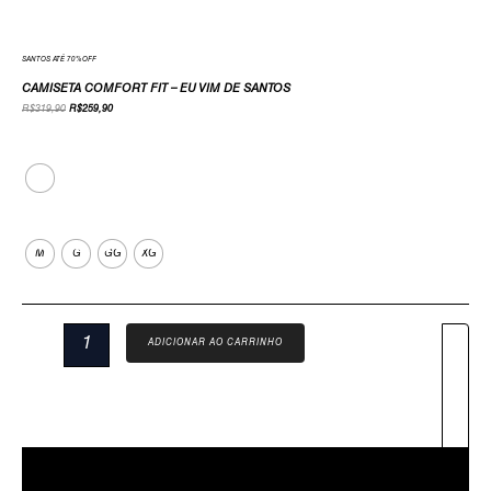
SANTOS ATÉ 70%OFF
CAMISETA COMFORT FIT – EU VIM DE SANTOS
R$
319,90
R$
259,90
Cor
Tamanho
M
G
GG
XG
ADICIONAR AO CARRINHO
Descrição