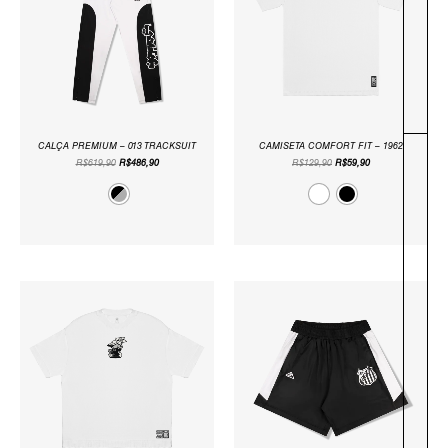
CALÇA PREMIUM – 013 TRACKSUIT
CAMISETA COMFORT FIT – 1962
R$
619,90
R$
486,90
R$
129,90
R$
59,90
O
O
O
O
PREÇO
PREÇO
PREÇO
PREÇO
ORIGINAL
ATUAL
ORIGINAL
ATUAL
ERA:
É:
ERA:
É:
R$159,90.
R$99,90.
R$339,90.
R$274,90.