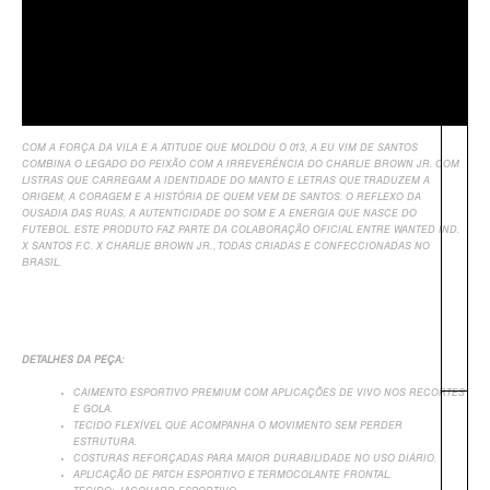
Sobre Nós
Informação Adicional
Avaliações
COM A FORÇA DA VILA E A ATITUDE QUE MOLDOU O 013, A EU VIM DE SANTOS
COMBINA O LEGADO DO PEIXÃO COM A IRREVERÊNCIA DO CHARLIE BROWN JR. COM
LISTRAS QUE CARREGAM A IDENTIDADE DO MANTO E LETRAS QUE TRADUZEM A
ORIGEM, A CORAGEM E A HISTÓRIA DE QUEM VEM DE SANTOS. O REFLEXO DA
OUSADIA DAS RUAS, A AUTENTICIDADE DO SOM E A ENERGIA QUE NASCE DO
FUTEBOL. ESTE PRODUTO FAZ PARTE DA COLABORAÇÃO OFICIAL ENTRE WANTED IND.
X SANTOS F.C. X CHARLIE BROWN JR., TODAS CRIADAS E CONFECCIONADAS NO
BRASIL.
DETALHES DA PEÇA:
CAIMENTO ESPORTIVO PREMIUM COM APLICAÇÕES DE VIVO NOS RECORTES
E GOLA.
TECIDO FLEXÍVEL QUE ACOMPANHA O MOVIMENTO SEM PERDER
ESTRUTURA.
COSTURAS REFORÇADAS PARA MAIOR DURABILIDADE NO USO DIÁRIO.
APLICAÇÃO DE PATCH ESPORTIVO E TERMOCOLANTE FRONTAL.