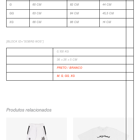
G
60 CM
82 CM
44 CM
GG
63 CM
84 CM
45,5 CM
XG
66 CM
86 CM
74 CM
[BLOCK ID=”SOBRE-NOS”]
PESO
0,100 KG
DIMENSÕES
36 × 26 × 5 CM
COR
PRETO / BRANCO
TAMANHO
M
,
G
,
GG
,
XG
-
Produtos relacionados
O
O
O
O
PREÇO
PREÇO
PREÇO
PREÇO
ORIGINAL
ATUAL
ORIGINAL
ATUAL
ERA:
É:
ERA:
É:
R$619,90.
R$486,90.
R$129,90.
R$59,90.