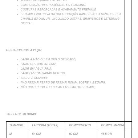
TECIDO: JACQUARD ESPORTIVO.
COMPOSIÇÃO: 95% POLIÉSTER, 5% ELASTANO.
COSTURAS REFORÇADAS E ACABAMENTO PREMIUM.
ESTAMPA EXCLUSIVA DA COLABORAÇÃO WANTED IND. X SANTOS F.C. X
CHARLIE BROWN JR., INCLUINDO LISTRAS, GRAFISMOS E LETTERING
OFICIAL.
CUIDADOS COM A PEÇA:
LAVAR À MÃO OU EM CICLO DELICADO;
LAVAR DO LADO AVESSO;
+
LAVAR EM ÁGUA FRIA;
LAVAGEM COM SABÃO NEUTRO;
SECAR Á SOMBRA;
NÃO PASSAR FERRO DE PASSAR ROUPA SOBRE A ESTAMPA;
NÃO USAR PROTETOR SOLAR EM CIMA DA ESTAMPA;
TABELA DE MEDIDAS:
TAMANHO
LARGURA (TÓRAX)
COMPRIMENTO
COMPR. MANGA
M
57 CM
80 CM
45,5 CM