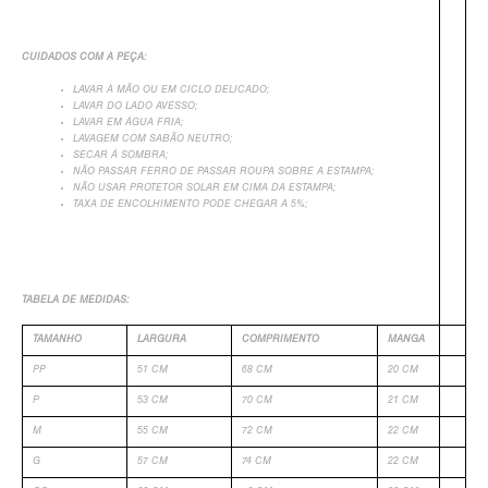
CUIDADOS COM A PEÇA:
LAVAR À MÃO OU EM CICLO DELICADO;
LAVAR DO LADO AVESSO;
LAVAR EM ÁGUA FRIA;
LAVAGEM COM SABÃO NEUTRO;
SECAR Á SOMBRA;
NÃO PASSAR FERRO DE PASSAR ROUPA SOBRE A ESTAMPA;
+
NÃO USAR PROTETOR SOLAR EM CIMA DA ESTAMPA;
TAXA DE ENCOLHIMENTO PODE CHEGAR A 5%;
TABELA DE MEDIDAS:
TAMANHO
LARGURA
COMPRIMENTO
MANGA
PP
51 CM
68 CM
20 CM
P
53 CM
70 CM
21 CM
M
55 CM
72 CM
22 CM
G
57 CM
74 CM
22 CM