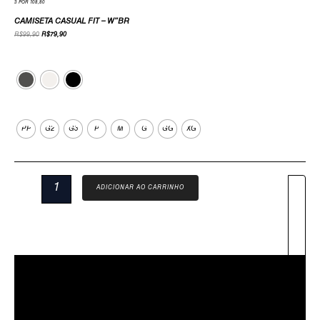
3 POR 108,80
CAMISETA CASUAL FIT – W”BR
R$
99,90
R$
79,90
Cor
Tamanho
PP
G2
G3
P
M
G
GG
XG
ADICIONAR AO CARRINHO
Descrição
Sobre Nós