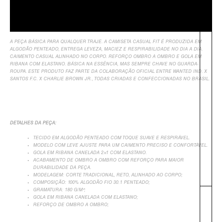
Informação Adicional
Avaliações
A PEÇA BÁSICA PARA QUALQUER TRAJE. A CAMISETA CASUAL FIT É PRODUZIDA EM
ALGODÃO PENTEADO, ENTREGA LEVEZA, MACIEZ E RESPIRABILIDADE NO DIA A DIA.
CAIMENTO CASUAL ALINHADO NO CORPO. REFORÇO OMBRO A OMBRO E GOLA EM
RIBANA COM ELASTANO. BÁSICA NA ESSÊNCIA, MAS SEMPRE CHAVE NO GUARDA-
ROUPA.
ESTE PRODUTO FAZ PARTE DA COLABORAÇÃO OFICIAL ENTRE WANTED IND. X
SANTOS F.C. X CHARLIE BROWN JR., TODAS CRIADAS E CONFECCIONADAS NO BRASIL.
DETALHES DA PEÇA:
TECIDO EM ALGODÃO PENTEADO COM TOQUE SUAVE E RESPIRÁVEL.
MODELO COM LEVE AJUSTE PARA UM CAIMENTO PRECISO E CONFORTÁVEL.
GOLA EM RIBANA CANELADA 2×1 COM ELASTANO.
ACABAMENTO DE OMBRO A OMBRO COM REFORÇO PARA MAIOR
DURABILIDADE DA PEÇA.
MODELAGEM: CORTE TRADICIONAL, RETO, ALINHADO AO CORPO;
COMPOSIÇÃO: 100% ALGODÃO FIO 30.1 PENTEADO;
GRAMATURA: 180 G/M²;
GOLA EM RIBANA CANELADA COM ELASTANO;
REFORÇO DE OMBRO A OMBRO;