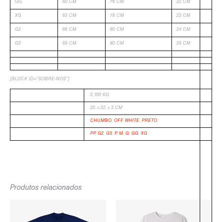
GG
60 CM
76 CM
22 CM
XG
63 CM
78 CM
23 CM
G2
66 CM
80 CM
24 CM
G3
69 CM
80 CM
29 CM
[BLOCK ID=”SOBRE-NOS”]
PESO
0,100 KG
DIMENSÕES
20 × 22 × 3 CM
COR
CHUMBO
,
OFF WHITE
,
PRETO
TAMANHO
PP
,
G2
,
G3
,
P
,
M
,
G
,
GG
,
XG
-
Produtos relacionados
O
O
O
O
PREÇO
PREÇO
PREÇO
PREÇO
ORIGINAL
ATUAL
ORIGINAL
ATUAL
ERA:
É:
ERA:
É: