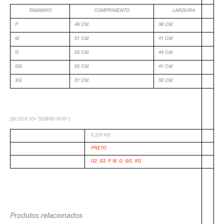
TAMANHO
COMPRIMENTO
LARGURA
P
49 CM
38 CM
M
51 CM
41 CM
G
53 CM
44 CM
GG
55 CM
47 CM
XG
57 CM
50 CM
[BLOCK ID=”SOBRE-NOS”]
PESO
0,220 KG
COR
PRETO
TAMANHO
G2
,
G3
,
P
,
M
,
G
,
GG
,
XG
Produtos relacionados