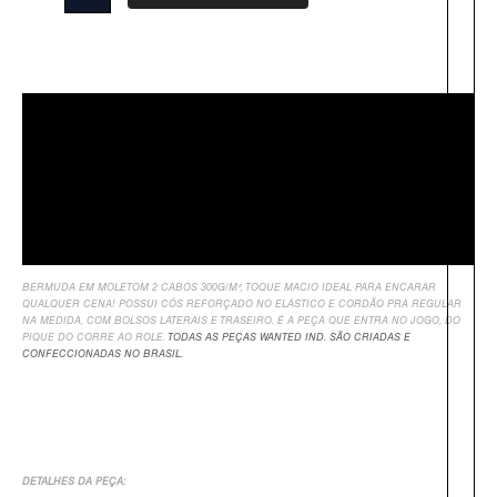
Descrição
Sobre Nós
Informação Adicional
Avaliações
BERMUDA EM MOLETOM 2 CABOS 300G/M², TOQUE MACIO IDEAL PARA ENCARAR
QUALQUER CENA! POSSUI CÓS REFORÇADO NO ELÁSTICO E CORDÃO PRA REGULAR
NA MEDIDA, COM BOLSOS LATERAIS E TRASEIRO. É A PEÇA QUE ENTRA NO JOGO, DO
PIQUE DO CORRE AO ROLE.
TODAS AS PEÇAS WANTED IND. SÃO CRIADAS E
CONFECCIONADAS NO BRASIL.
DETALHES DA PEÇA: