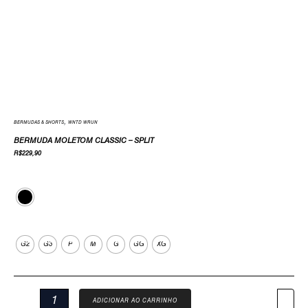
,
BERMUDAS & SHORTS
WNTD WRUN
BERMUDA MOLETOM CLASSIC – SPLIT
R$
229,90
Cor
Tamanho
G2
G3
P
M
G
GG
XG
ADICIONAR AO CARRINHO