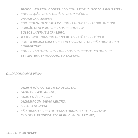
TECIDO: MOLETOM CONSTRUÍDO COM 2 FIOS (ALGODÃO E POLIÉSTER).
COMPOSIÇÃO: 50% ALGODÃO E 50% POLIÉSTER.
GRAMATURA: 300G/M².
CÓS: RIBANA CANELADA 2×1 COM ELASTANO E ELÁSTICO INTERNO.
CORDÃO COM PONTEIRA PARA REGULAGEM.
BOLSOS LATERAIS E TRASEIRO.
TECIDO MOLETOM COM BLEND DE ALGODÃO E POLIÉSTER.
CÓS EM RIBANA CANELADA COM ELASTANO E CORDÃO PARA AJUSTE
CONFORTÁVEL.
BOLSOS LATERAIS E TRASEIRO PARA PRATICIDADE NO DIA A DIA.
ESTAMPA EM TERMOCOLANTE REFLETIVO.
CUIDADOS COM A PEÇA:
+
LAVAR À MÃO OU EM CICLO DELICADO;
LAVAR DO LADO AVESSO;
LAVAR EM ÁGUA FRIA;
LAVAGEM COM SABÃO NEUTRO;
SECAR Á SOMBRA;
NÃO PASSAR FERRO DE PASSAR ROUPA SOBRE A ESTAMPA;
NÃO USAR PROTETOR SOLAR EM CIMA DA ESTAMPA;
TABELA DE MEDIDAS: