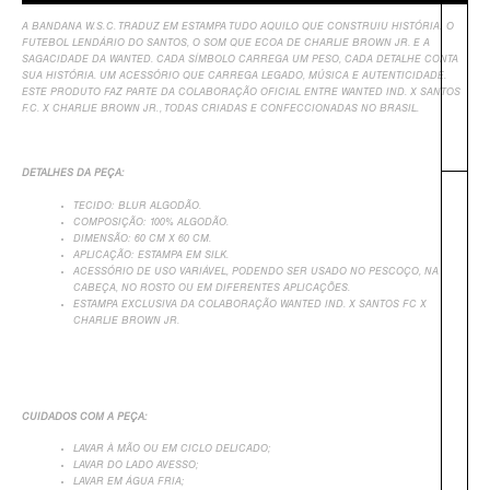
A BANDANA W.S.C. TRADUZ EM ESTAMPA TUDO AQUILO QUE CONSTRUIU HISTÓRIA: O
FUTEBOL LENDÁRIO DO SANTOS, O SOM QUE ECOA DE CHARLIE BROWN JR. E A
SAGACIDADE DA WANTED. CADA SÍMBOLO CARREGA UM PESO, CADA DETALHE CONTA
SUA HISTÓRIA. UM ACESSÓRIO QUE CARREGA LEGADO, MÚSICA E AUTENTICIDADE.
ESTE PRODUTO FAZ PARTE DA COLABORAÇÃO OFICIAL ENTRE WANTED IND. X SANTOS
F.C. X CHARLIE BROWN JR., TODAS CRIADAS E CONFECCIONADAS NO BRASIL.
DETALHES DA PEÇA:
TECIDO: BLUR ALGODÃO.
COMPOSIÇÃO: 100% ALGODÃO.
DIMENSÃO: 60 CM X 60 CM.
APLICAÇÃO: ESTAMPA EM SILK.
ACESSÓRIO DE USO VARIÁVEL, PODENDO SER USADO NO PESCOÇO, NA
CABEÇA, NO ROSTO OU EM DIFERENTES APLICAÇÕES.
ESTAMPA EXCLUSIVA DA COLABORAÇÃO WANTED IND. X SANTOS FC X
CHARLIE BROWN JR.
CUIDADOS COM A PEÇA:
LAVAR À MÃO OU EM CICLO DELICADO;
LAVAR DO LADO AVESSO;
LAVAR EM ÁGUA FRIA;