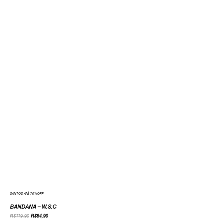
SANTOS ATÉ 70%OFF
BANDANA – W.S.C
R$
119,90
R$
84,90