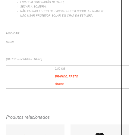
+
LAVAGEM COM SABÃO NEUTRO;
SECAR Á SOMBRA;
NÃO PASSAR FERRO DE PASSAR ROUPA SOBRE A ESTAMPA;
NÃO USAR PROTETOR SOLAR EM CIMA DA ESTAMPA;
MEDIDAS:
60×60
[BLOCK ID=”SOBRE-NOS”]
PESO
0,80 KG
COR
BRANCO
,
PRETO
TAMANHO
ÚNICO
Produtos relacionados
O
O
O
O
-
PREÇO
PREÇO
PREÇO
PREÇO
ORIGINAL
ATUAL
ORIGINAL
ATUAL