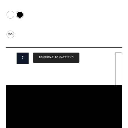
Cor
Tamanho
Único
ADICIONAR AO CARRINHO
Descrição
Sobre Nós
Informação Adicional
Avaliações