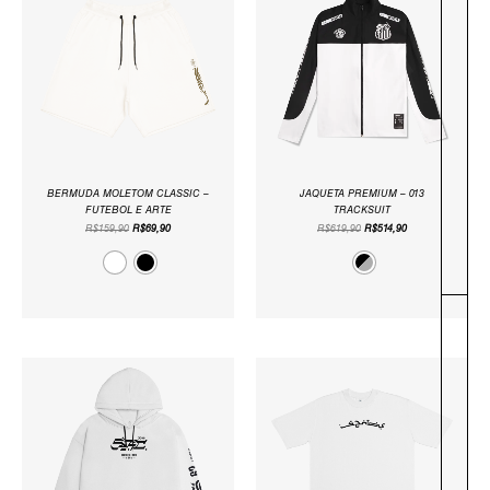
ERA:
É:
ERA:
É:
R$159,90.
R$69,90.
R$619,90.
R$514,90.
BERMUDA MOLETOM CLASSIC –
JAQUETA PREMIUM – 013
FUTEBOL E ARTE
TRACKSUIT
R$
159,90
R$
69,90
R$
619,90
R$
514,90
O
O
O
O
PREÇO
PREÇO
PREÇO
PREÇO
ORIGINAL
ATUAL
ORIGINAL
ATUAL
ERA:
É:
ERA:
É:
R$349,90.
R$129,90.
R$129,90.
R$59,90.