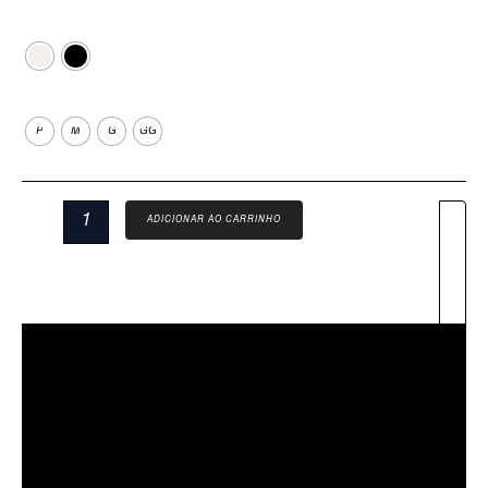
Cor
Tamanho
P
M
G
GG
ADICIONAR AO CARRINHO
Descrição
Sobre Nós
Informação Adicional
Avaliações