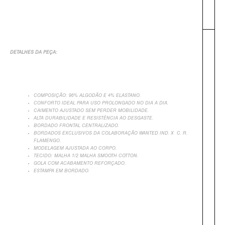
DETALHES DA PEÇA:
+
COMPOSIÇÃO: 96% ALGODÃO E 4% ELASTANO.
CONFORTO IDEAL PARA USO PROLONGADO NO DIA A DIA.
CAIMENTO AJUSTADO SEM PERDER MOBILIDADE.
ALTA DURABILIDADE E RESISTÊNCIA AO DESGASTE.
BORDADO FRONTAL CENTRALIZADO.
BORDADOS EXCLUSIVOS DA COLABORAÇÃO WANTED IND. X C. R.
FLAMENGO.
MODELAGEM AJUSTADA AO CORPO.
TECIDO: MALHA 1/2 MALHA SMOOTH COTTON.
GOLA COM ACABAMENTO REFORÇADO.
ESTAMPA EM BORDADO.