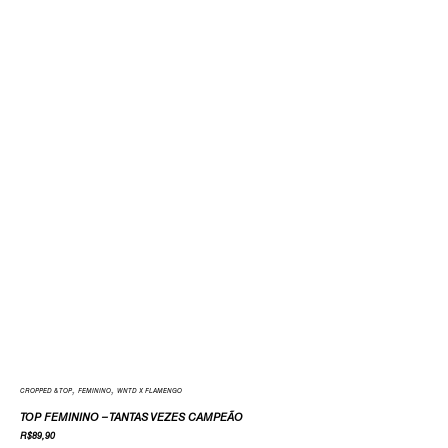
,
,
CROPPED & TOP
FEMININO
WNTD X FLAMENGO
TOP FEMININO – TANTAS VEZES CAMPEÃO
R$
89,90