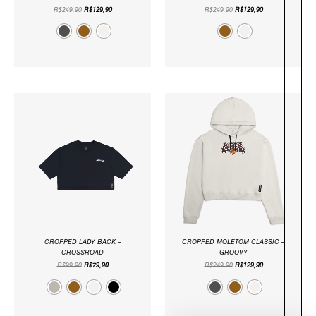
R$
249,90
R$
129,90
R$
249,90
R$
129,90
O
O
O
O
PREÇO
PREÇO
PREÇO
PREÇO
ORIGINAL
ATUAL
ORIGINAL
ATUAL
ERA:
É:
ERA:
É:
R$99,90.
R$79,90.
R$249,90.
R$129,90.
CROPPED LADY BACK –
CROPPED MOLETOM CLASSIC –
CROSSROAD
GROOVY
R$
99,90
R$
79,90
R$
249,90
R$
129,90