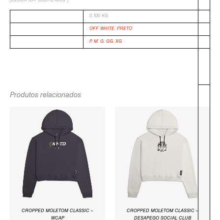
[BLOCK ID=”SOBRE-NOS”]
PESO
0,100 KG
-
COR
OFF WHITE
,
PRETO
TAMANHO
P
,
M
,
G
,
GG
,
XG
Produtos relacionados
O
O
O
O
PREÇO
PREÇO
PREÇO
PREÇO
ORIGINAL
ATUAL
ORIGINAL
ATUAL
ERA:
É:
ERA:
É:
R$249,90.
R$129,90.
R$249,90.
R$129,90.
CROPPED MOLETOM CLASSIC –
CROPPED MOLETOM CLASSIC –
WCAP
DESAPEGO SOCIAL CLUB