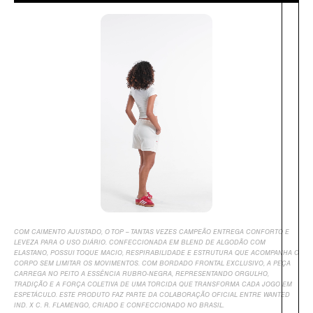
COM CAIMENTO AJUSTADO, O TOP – TANTAS VEZES CAMPEÃO ENTREGA CONFORTO E
LEVEZA PARA O USO DIÁRIO. CONFECCIONADA EM BLEND DE ALGODÃO COM
ELASTANO, POSSUI TOQUE MACIO, RESPIRABILIDADE E ESTRUTURA QUE ACOMPANHA O
CORPO SEM LIMITAR OS MOVIMENTOS. COM BORDADO FRONTAL EXCLUSIVO, A PEÇA
CARREGA NO PEITO A ESSÊNCIA RUBRO-NEGRA, REPRESENTANDO ORGULHO,
TRADIÇÃO E A FORÇA COLETIVA DE UMA TORCIDA QUE TRANSFORMA CADA JOGO EM
ESPETÁCULO. ESTE PRODUTO FAZ PARTE DA COLABORAÇÃO OFICIAL ENTRE WANTED
IND. X C. R. FLAMENGO, CRIADO E CONFECCIONADO NO BRASIL.