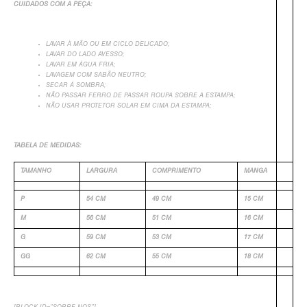
CUIDADOS COM A PEÇA:
LAVAR À MÃO OU EM CICLO DELICADO;
LAVAR DO LADO AVESSO;
LAVAR EM ÁGUA FRIA;
LAVAGEM COM SABÃO NEUTRO;
SECAR Á SOMBRA;
NÃO PASSAR FERRO DE PASSAR ROUPA SOBRE A ESTAMPA;
NÃO USAR PROTETOR SOLAR EM CIMA DA ESTAMPA;
TABELA DE MEDIDAS:
TAMANHO
LARGURA
COMPRIMENTO
MANGA
P
54 CM
49 CM
15 CM
M
56 CM
51 CM
16 CM
G
59 CM
53 CM
17 CM
GG
62 CM
55 CM
18 CM