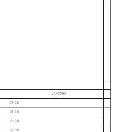
LARGURA
36 CM
38 CM
40 CM
42 CM