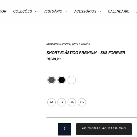
ADOR
COLEÇÕES
VESTUÁRIO
ACESSÓRIOS
CALENDÁRIO
,
Short
BERMUDAS & SHORTS
WNTD X CHORÃO
Elástico
SHORT ELÁSTICO PREMIUM – SK8 FOREVER
Premium
R$
239,90
-
Cor
SK8
Forever
quantidade
Tamanho
M
G
GG
XG
ADICIONAR AO CARRINHO