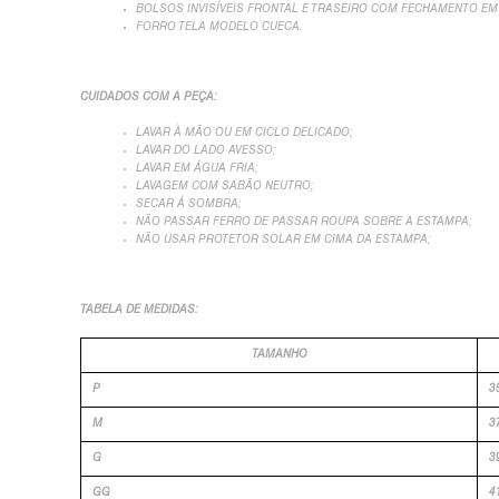
BOLSOS INVISÍVEIS FRONTAL E TRASEIRO COM FECHAMENTO EM
FORRO TELA MODELO CUECA.
CUIDADOS COM A PEÇA:
LAVAR À MÃO OU EM CICLO DELICADO;
LAVAR DO LADO AVESSO;
LAVAR EM ÁGUA FRIA;
LAVAGEM COM SABÃO NEUTRO;
SECAR Á SOMBRA;
NÃO PASSAR FERRO DE PASSAR ROUPA SOBRE A ESTAMPA;
NÃO USAR PROTETOR SOLAR EM CIMA DA ESTAMPA;
TABELA DE MEDIDAS:
TAMANHO
P
3
M
3
G
3
GG
4