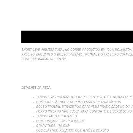
Descrição
Sobre Nós
Informação Adicional
A
SHORT LEVE, FIRMEZA TOTAL NO CORRE. PRODUZIDO EM 100% POLIAMIDA 
PRECISO, ENQUANTO O BOLSO INVISÍVEL FRONTAL E O TRASEIRO COM VE
CONFECCIONADAS NO BRASIL.
DETALHES DA PEÇA:
TECIDO 100% POLIAMIDA COM RESPIRABILIDADE E SECAGEM U
CÓS COM ELÁSTICO E CORDÃO PARA AJUSTENA MEDIDA.
BOLSO FROLTAL E TRAZEIROS GARANTEM PRATICIDADE NO DIA A
FORRO INTERNO TIPO CUECA PARA CONFORTO E LIBERDADE NO
TECIDO: TACTEL POLIAMIDA.
COMPOSIÇÃO: 100% POLIAMIDA.
GRAMATURA: 116 G/M²
CÓS ELÁSTICO REBATIDO COM ILHÓS E CORDÃO.