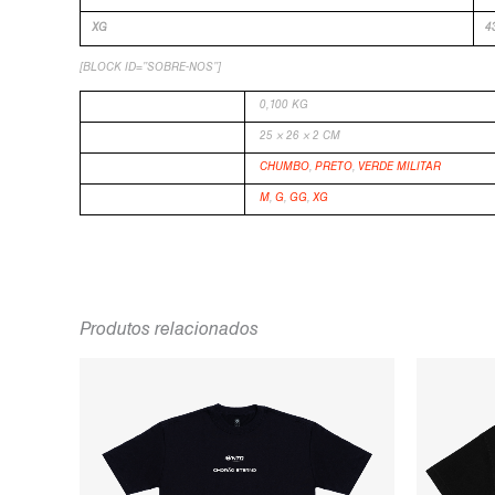
XG
4
[BLOCK ID=”SOBRE-NOS”]
PESO
0,100 KG
DIMENSÕES
25 × 26 × 2 CM
COR
CHUMBO
,
PRETO
,
VERDE MILITAR
TAMANHO
M
,
G
,
GG
,
XG
Produtos relacionados