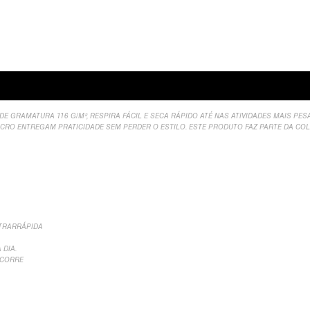
valiações
DE GRAMATURA 116 G/M², RESPIRA FÁCIL E SECA RÁPIDO ATÉ NAS ATIVIDADES MAIS P
LCRO ENTREGAM PRATICIDADE SEM PERDER O ESTILO. ESTE PRODUTO FAZ PARTE DA COL
LTRARRÁPIDA
 DIA.
 CORRE