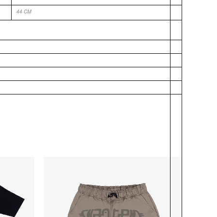
44 CM
-