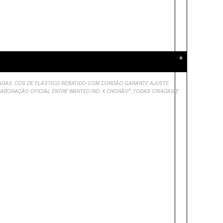
+
ESADAS. CÓS DE ELÁSTICO REBATIDO COM CORDÃO GARANTE AJUSTE
ABORAÇÃO OFICIAL ENTRE WANTED IND. X CHORÃO®, TODAS CRIADAS E