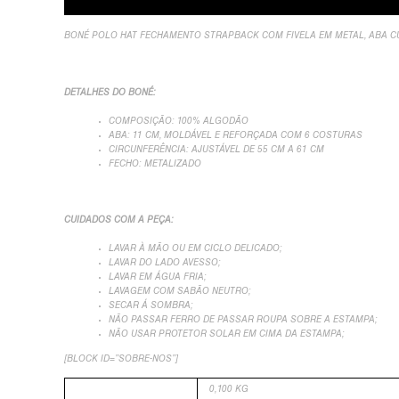
BONÉ POLO HAT FECHAMENTO STRAPBACK COM FIVELA EM METAL, ABA CU
DETALHES DO BONÉ:
COMPOSIÇÃO: 100% ALGODÃO
ABA: 11 CM, MOLDÁVEL E REFORÇADA COM 6 COSTURAS
CIRCUNFERÊNCIA: AJUSTÁVEL DE 55 CM A 61 CM
FECHO: METALIZADO
CUIDADOS COM A PEÇA:
LAVAR À MÃO OU EM CICLO DELICADO;
LAVAR DO LADO AVESSO;
LAVAR EM ÁGUA FRIA;
LAVAGEM COM SABÃO NEUTRO;
SECAR Á SOMBRA;
NÃO PASSAR FERRO DE PASSAR ROUPA SOBRE A ESTAMPA;
NÃO USAR PROTETOR SOLAR EM CIMA DA ESTAMPA;
[BLOCK ID=”SOBRE-NOS”]
PESO
0,100 KG