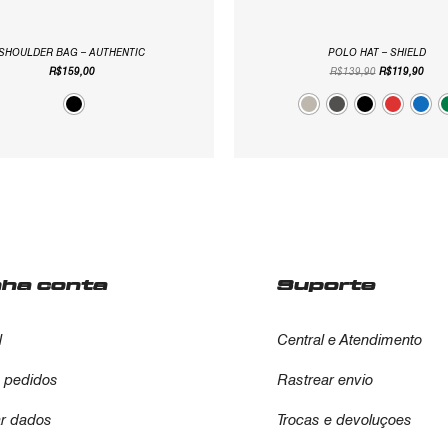
SHOULDER BAG – AUTHENTIC
POLO HAT – SHIELD
R$
159,00
R$
139,90
R$
119,90
nha conta
Suporte
l
Central e Atendimento
 pedidos
Rastrear envio
ar dados
Trocas e devoluçoes