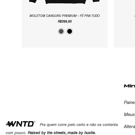
MOLETOM CANGURU PREMIUM – FÉ PRA TUDO
R$
399,90
Mi
Paine
Meus
Pra quem corre pelo certo e não se contenta
Alter
com pouco.
Raised by the streets, made by hustle.