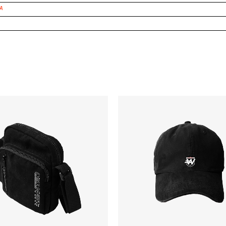
VA
O
O
PREÇO
PRE
ORIGINAL
ATU
ERA:
É:
R$139,90.
R$11