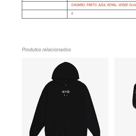
COR
CHUMBO
,
PRETO
,
AZUL ROYAL
,
VERDE OLI
TAMANHO
0
Produtos relacionados