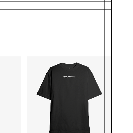
-
ÇO
AL
9,90.