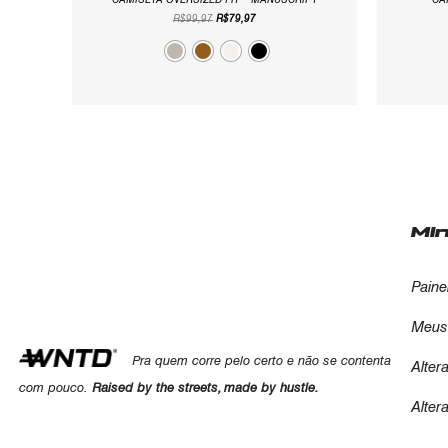
CAMISETA OVERSIZED FIT – MANUSCRIPT
CA
R$
99,97
R$
79,97
Mi
Paine
Meus
Pra quem corre pelo certo e não se contenta
Alter
com pouco.
Raised by the streets, made by hustle.
Alter