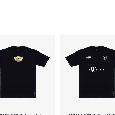
O
O
O
O
PREÇO
PREÇO
PREÇO
PREÇ
ORIGINAL
ATUAL
ORIGINAL
ATUA
ERA:
É:
ERA:
É:
R$99,97.
R$79,97.
R$99,97.
R$79,9