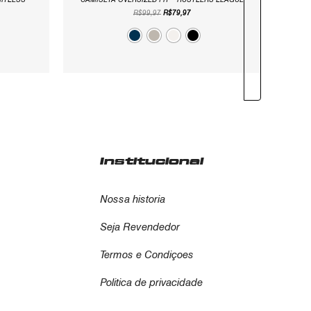
MITLESS
CAMISETA OVERSIZED FIT – HUSTLERS LEAGUE
R$
99,97
R$
79,97
Institucional
Nossa historia
Seja Revendedor
Termos e Condiçoes
Politica de privacidade