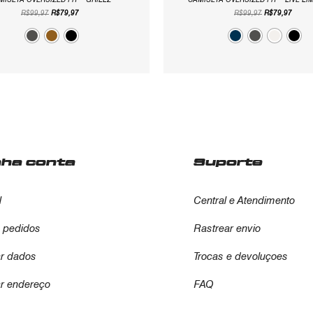
MISETA OVERSIZED FIT – GRILLZ
CAMISETA OVERSIZED FIT – LIVE LI
R$
99,97
R$
79,97
R$
99,97
R$
79,97
nha conta
Suporte
l
Central e Atendimento
 pedidos
Rastrear envio
ar dados
Trocas e devoluçoes
ar endereço
FAQ