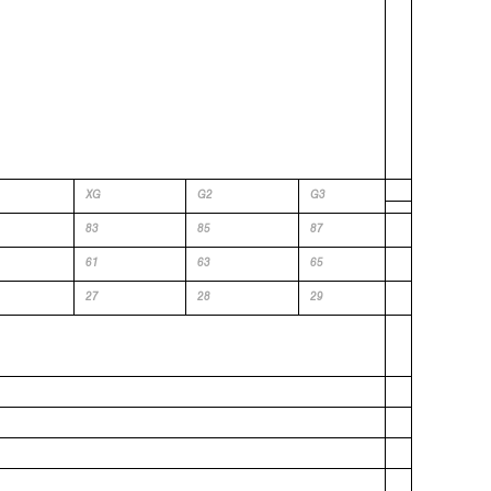
XG
G2
G3
83
85
87
61
63
65
27
28
29