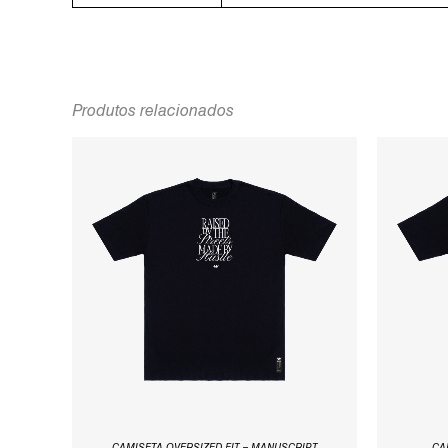
Produtos relacionados
O
O
PREÇO
PREÇO
ORIGINAL
ATUAL
ERA:
É:
R$99,97.
R$79,97.