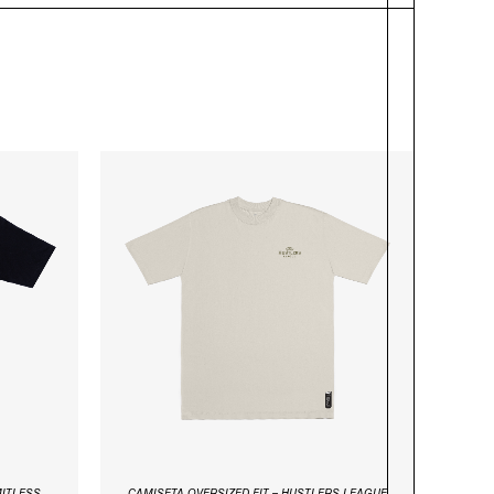
-
O
O
O
PREÇO
PREÇO
L
ORIGINAL
ATUAL
ERA:
É:
7.
R$99,97.
R$79,97.