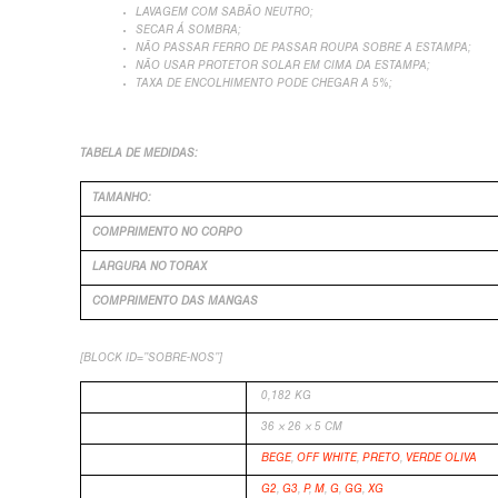
LAVAGEM COM SABÃO NEUTRO;
SECAR Á SOMBRA;
NÃO PASSAR FERRO DE PASSAR ROUPA SOBRE A ESTAMPA;
NÃO USAR PROTETOR SOLAR EM CIMA DA ESTAMPA;
TAXA DE ENCOLHIMENTO PODE CHEGAR A 5%;
TABELA DE MEDIDAS:
TAMANHO:
COMPRIMENTO NO CORPO
LARGURA NO TORAX
COMPRIMENTO DAS MANGAS
[BLOCK ID=”SOBRE-NOS”]
PESO
0,182 KG
DIMENSÕES
36 × 26 × 5 CM
COR
BEGE
,
OFF WHITE
,
PRETO
,
VERDE OLIVA
TAMANHO
G2
,
G3
,
P
,
M
,
G
,
GG
,
XG