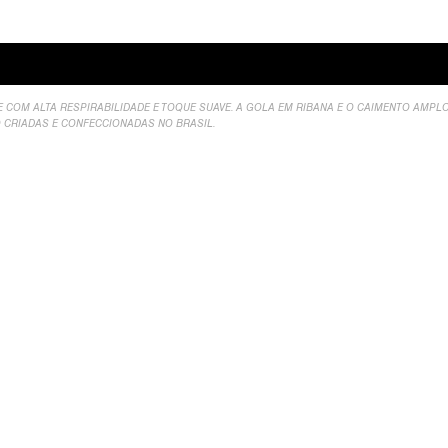
valiações
VE COM ALTA RESPIRABILIDADE E TOQUE SUAVE. A GOLA EM RIBANA E O CAIMENTO AM
O CRIADAS E CONFECCIONADAS NO BRASIL.