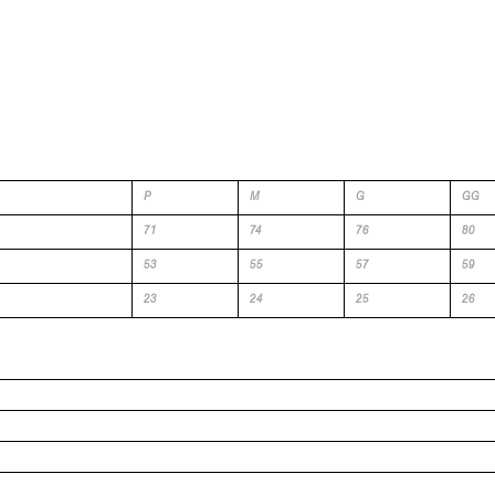
P
M
G
GG
71
74
76
80
53
55
57
59
23
24
25
26