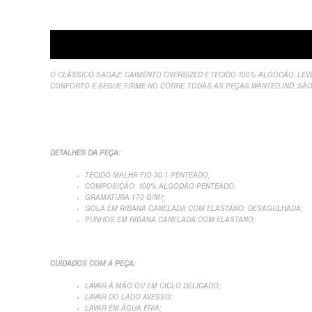
Descrição
Sobre Nós
Informação Adicional
A
O CLÁSSICO SAGAZ: CAIMENTO OVERSIZED E TECIDO 100% ALGODÃO, LE
CONFORTO E SEGUE FIRME NO CORRE. TODAS AS PEÇAS WANTED IND. SÃ
DETALHES DA PEÇA:
TECIDO MALHA FIO 30.1 PENTEADO;
COMPOSIÇÃO: 100% ALGODÃO PENTEADO;
GRAMATURA 170 G/M²;
GOLA EM RIBANA CANELADA COM ELASTANO; DESAGULHADA;
PUNHOS EM RIBANA CANELADA COM ELASTANO;
CUIDADOS COM A PEÇA:
LAVAR À MÃO OU EM CICLO DELICADO;
LAVAR DO LADO AVESSO;
LAVAR EM ÁGUA FRIA;