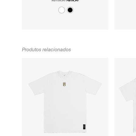
R$
159,90
R$
59,90
Produtos relacionados
O
O
PREÇO
PREÇO
ORIGINAL
ATUAL
ERA:
É:
R$199,90.
R$59,90.