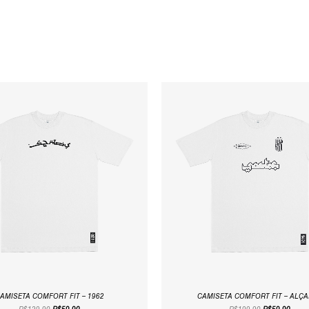
O
O
O
O
PREÇO
PREÇO
PREÇO
PREÇ
ORIGINAL
ATUAL
ORIGINAL
ATUA
ERA:
É:
ERA:
É:
R$129,90.
R$59,90.
R$199,90.
R$59,
AMISETA COMFORT FIT – 1962
CAMISETA COMFORT FIT – ALÇ