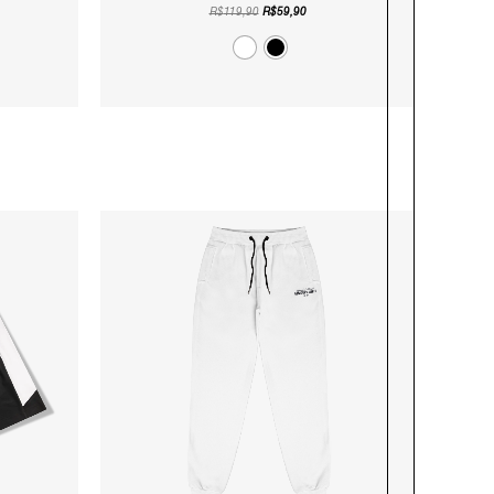
R$
119,90
R$
59,90
O
O
ÇO
PREÇO
PREÇO
AL
ORIGINAL
ATUAL
ERA:
É:
4,90.
R$199,90.
R$109,90.