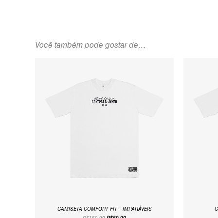
Você também pode gostar de…
O
O
PREÇO
PREÇO
ORIGINAL
ATUAL
ERA:
É:
R$159,90.
R$59,90.
CAMISETA COMFORT FIT – IMPARÁVEIS
C