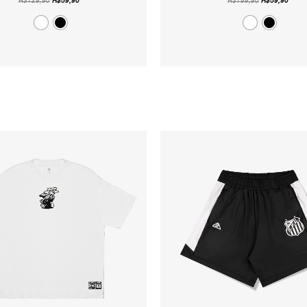
R$
129,90
R$
59,90
R$
199,90
R$
59,90
O
O
O
O
PREÇO
PREÇO
PREÇO
PRE
ORIGINAL
ATUAL
ORIGINAL
ATU
ERA:
É:
ERA:
É:
R$159,90.
R$99,90.
R$339,90.
R$27