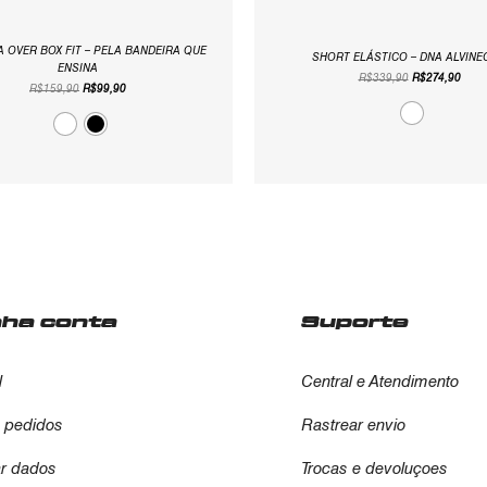
 OVER BOX FIT – PELA BANDEIRA QUE
SHORT ELÁSTICO – DNA ALVIN
ENSINA
R$
339,90
R$
274,90
R$
159,90
R$
99,90
nha conta
Suporte
l
Central e Atendimento
 pedidos
Rastrear envio
ar dados
Trocas e devoluçoes