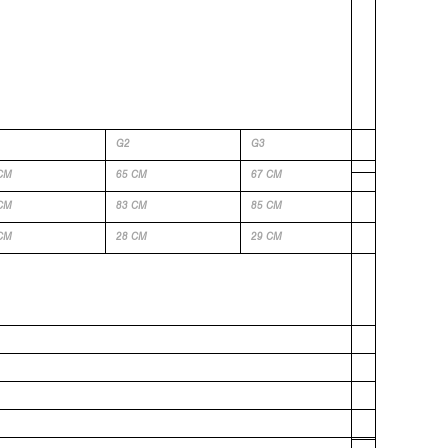
G2
G3
CM
65 CM
67 CM
CM
83 CM
85 CM
CM
28 CM
29 CM