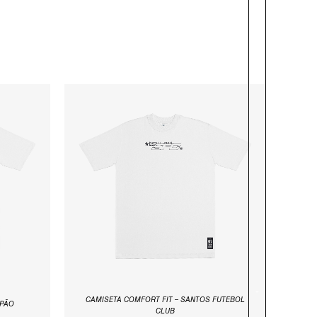
O
O
O
PREÇO
PREÇO
L
ORIGINAL
ATUAL
ERA:
É:
90.
R$119,90.
R$59,90.
-
CAMISETA COMFORT FIT – SANTOS FUTEBOL
APÃO
CLUB