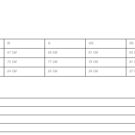
M
G
GG
XG
57 CM
59 CM
61 CM
63 
75 CM
77 CM
79 CM
81 
24 CM
25 CM
26 CM
27 