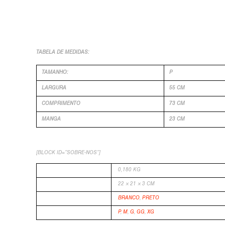
TABELA DE MEDIDAS:
TAMANHO:
P
LARGURA
55 CM
COMPRIMENTO
73 CM
MANGA
23 CM
[BLOCK ID=”SOBRE-NOS”]
PESO
0,180 KG
DIMENSÕES
22 × 21 × 3 CM
COR
BRANCO
,
PRETO
TAMANHO
P
,
M
,
G
,
GG
,
XG