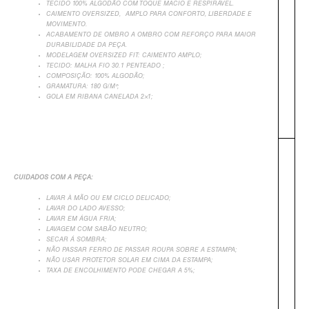
TECIDO 100% ALGODÃO COM TOQUE MACIO E RESPIRÁVEL.
CAIMENTO OVERSIZED, AMPLO PARA CONFORTO, LIBERDADE E
MOVIMENTO.
ACABAMENTO DE OMBRO A OMBRO COM REFORÇO PARA MAIOR
DURABILIDADE DA PEÇA.
MODELAGEM OVERSIZED FIT: CAIMENTO AMPLO;
TECIDO:
MALHA FIO 30.1 PENTEADO
;
COMPOSIÇÃO: 100% ALGODÃO;
GRAMATURA: 180 G/M²;
GOLA EM RIBANA CANELADA 2×1;
+
CUIDADOS COM A PEÇA:
LAVAR À MÃO OU EM CICLO DELICADO;
LAVAR DO LADO AVESSO;
LAVAR EM ÁGUA FRIA;
LAVAGEM COM SABÃO NEUTRO;
SECAR Á SOMBRA;
NÃO PASSAR FERRO DE PASSAR ROUPA SOBRE A ESTAMPA;
NÃO USAR PROTETOR SOLAR EM CIMA DA ESTAMPA;
TAXA DE ENCOLHIMENTO PODE CHEGAR A 5%;