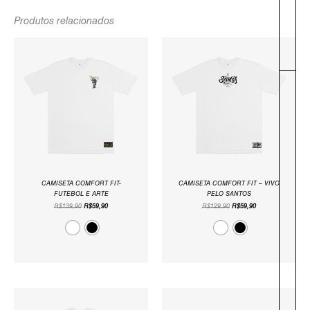
Produtos relacionados
-
O
O
O
O
PREÇO
PREÇO
PREÇO
PREÇO
ORIGINAL
ATUAL
ORIGINAL
ATUAL
ERA:
É:
ERA:
É:
R$139,90.
R$59,90.
R$129,90.
R$59,90.
CAMISETA COMFORT FIT-
CAMISETA COMFORT FIT – VIVO
FUTEBOL E ARTE
PELO SANTOS
R$
139,90
R$
59,90
R$
129,90
R$
59,90
O
O
O
O
PREÇO
PREÇO
PREÇO
PREÇO
ORIGINAL
ATUAL
ORIGINAL
ATUAL