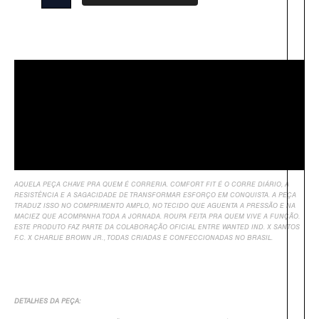
Descrição
Sobre Nós
Informação Adicional
Avaliações
AQUELA PEÇA CHAVE PRA QUEM É CORRERIA. COMFORT FIT É O CORRE DIÁRIO, A
RESISTÊNCIA E A SAGACIDADE DE TRANSFORMAR ESFORÇO EM CONQUISTA. A PEÇA
TRADUZ ISSO NO COMPRIMENTO AMPLO, NO TECIDO QUE AGUENTA A PRESSÃO E NA
MACIEZ QUE ACOMPANHA TODA A JORNADA. ROUPA FEITA PRA QUEM VIVE A FUNÇÃO.
ESTE PRODUTO FAZ PARTE DA COLABORAÇÃO OFICIAL ENTRE WANTED IND. X SANTOS
F.C. X CHARLIE BROWN JR., TODAS CRIADAS E CONFECCIONADAS NO BRASIL.
DETALHES DA PEÇA: