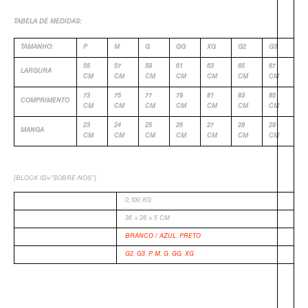
TABELA DE MEDIDAS:
TAMANHO:
P
M
G
GG
XG
G2
G3
55
57
59
61
63
65
67
LARGURA
CM
CM
CM
CM
CM
CM
CM
73
75
77
79
81
83
85
COMPRIMENTO
CM
CM
CM
CM
CM
CM
CM
23
24
25
26
27
28
29
MANGA
CM
CM
CM
CM
CM
CM
CM
[BLOCK ID=”SOBRE-NOS”]
PESO
0,100 KG
DIMENSÕES
36 × 26 × 5 CM
COR
BRANCO / AZUL
,
PRETO
TAMANHO
G2
,
G3
,
P
,
M
,
G
,
GG
,
XG