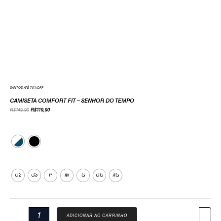
SANTOS ATÉ 70%OFF
CAMISETA COMFORT FIT – SENHOR DO TEMPO
R$
149,90
R$
119,90
Cor
Tamanho
G2
G3
P
M
G
GG
XG
ADICIONAR AO CARRINHO