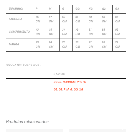
TAMANHO:
P
M
G
GG
XG
G2
G3
55
57
59
61
63
65
67
LARGURA
CM
CM
CM
CM
CM
CM
CM
73
75
77
79
81
83
85
COMPRIMENTO
CM
CM
CM
CM
CM
CM
CM
23
24
25
26
27
28
29
MANGA
CM
CM
CM
CM
CM
CM
CM
[BLOCK ID=”SOBRE-NOS”]
PESO
0,180 KG
COR
BEGE
,
MARROM
,
PRETO
TAMANHO
G2
,
G3
,
P
,
M
,
G
,
GG
,
XG
Produtos relacionados
-
O
O
O
O