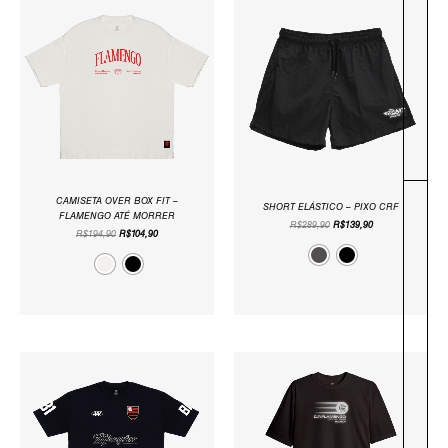
PREÇO
PREÇO
PREÇO
PREÇO
ORIGINAL
ATUAL
ORIGINAL
ATUAL
ERA:
É:
ERA:
É:
R$194,90.
R$104,90.
R$289,90.
R$139,90.
CAMISETA OVER BOX FIT –
SHORT ELÁSTICO – PIXO CRF
FLAMENGO ATÉ MORRER
R$
289,90
R$
139,90
R$
194,90
R$
104,90
O
O
O
O
PREÇO
PREÇO
PREÇO
PREÇO
ORIGINAL
ATUAL
ORIGINAL
ATUAL
ERA:
É:
ERA:
É:
R$154,90.
R$129,90.
R$189,90.
R$149,90.