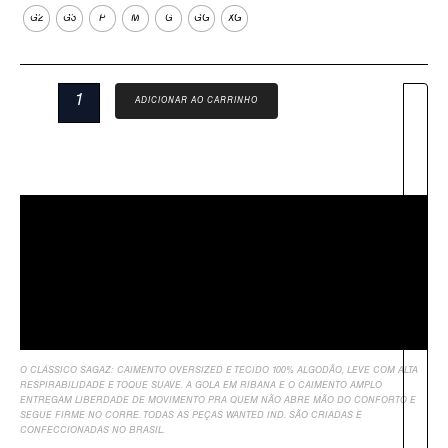
G2
G3
P
M
G
GG
XG
ADICIONAR AO CARRINHO
Descrição
Sobre Nós
Informação Adicional
Avaliações
O CLÁSSICO SAGAZ: CAIMENTO OVERSIZED E TECIDO 100% ALGODÃO, LEVE COM ALTA
RESPIRABILIDADE E TOQUE SUAVE. A GOLA EM RIBANA E O CAIMENTO AMPLO
ENTREGAM LIBERDADE DE MOVIMENTO PRA QUEM NÃO ABRE MÃO DO CONFORTO E
SEGUE FIRME NO CORRE. TODAS AS PEÇAS WANTED IND. SÃO CRIADAS E
CONFECCIONADAS NO BRASIL.