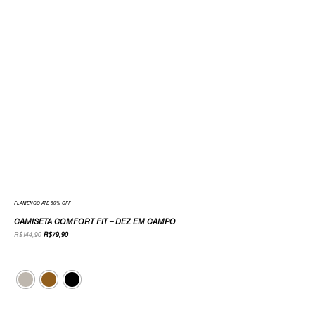
FLAMENGO ATÉ 60% OFF
CAMISETA COMFORT FIT – DEZ EM CAMPO
R$
144,90
R$
79,90
Cor
Tamanho