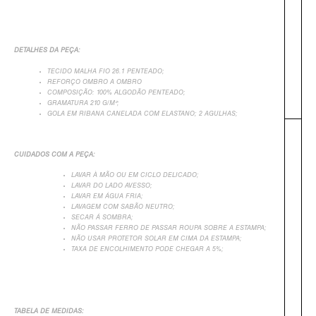
DETALHES DA PEÇA:
TECIDO MALHA FIO 26.1 PENTEADO;
REFORÇO OMBRO A OMBRO
COMPOSIÇÃO: 100% ALGODÃO PENTEADO;
GRAMATURA 210 G/M²;
GOLA EM RIBANA CANELADA COM ELASTANO; 2 AGULHAS;
CUIDADOS COM A PEÇA:
LAVAR À MÃO OU EM CICLO DELICADO;
LAVAR DO LADO AVESSO;
LAVAR EM ÁGUA FRIA;
LAVAGEM COM SABÃO NEUTRO;
SECAR Á SOMBRA;
NÃO PASSAR FERRO DE PASSAR ROUPA SOBRE A ESTAMPA;
NÃO USAR PROTETOR SOLAR EM CIMA DA ESTAMPA;
+
TAXA DE ENCOLHIMENTO PODE CHEGAR A 5%;
TABELA DE MEDIDAS: