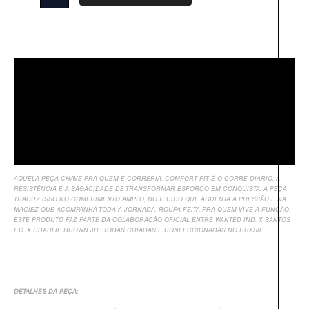
Descrição
Sobre Nós
Informação Adicional
Avaliações
AQUELA PEÇA CHAVE PRA QUEM É CORRERIA. COMFORT FIT É O CORRE DIÁRIO, A
RESISTÊNCIA E A SAGACIDADE DE TRANSFORMAR ESFORÇO EM CONQUISTA. A PEÇA
TRADUZ ISSO NO COMPRIMENTO AMPLO, NO TECIDO QUE AGUENTA A PRESSÃO E NA
MACIEZ QUE ACOMPANHA TODA A JORNADA. ROUPA FEITA PRA QUEM VIVE A FUNÇÃO.
ESTE PRODUTO FAZ PARTE DA COLABORAÇÃO OFICIAL ENTRE WANTED IND. X SANTOS
F.C. X CHARLIE BROWN JR., TODAS CRIADAS E CONFECCIONADAS NO BRASIL.
DETALHES DA PEÇA: