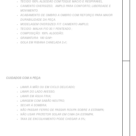
TECIDO 100% ALGODÃO COM TOQUE MACIO E RESPIRÁVEL.
CAIMENTO OVERSIZED, AMPLO PARA CONFORTO, LIBERDADE E
MOVIMENTO.
ACABAMENTO DE OMBRO A OMBRO COM REFORÇO PARA MAIOR
DURABILIDADE DA PEÇA.
MODELAGEM OVERSIZED FIT: CAIMENTO AMPLO;
TECIDO:
MALHA FIO 30.1 PENTEADO
;
COMPOSIÇÃO: 100% ALGODÃO;
GRAMATURA: 180 G/M²;
GOLA EM RIBANA CANELADA 2×1;
+
CUIDADOS COM A PEÇA:
LAVAR À MÃO OU EM CICLO DELICADO;
LAVAR DO LADO AVESSO;
LAVAR EM ÁGUA FRIA;
LAVAGEM COM SABÃO NEUTRO;
SECAR Á SOMBRA;
NÃO PASSAR FERRO DE PASSAR ROUPA SOBRE A ESTAMPA;
NÃO USAR PROTETOR SOLAR EM CIMA DA ESTAMPA;
TAXA DE ENCOLHIMENTO PODE CHEGAR A 5%;