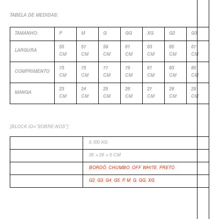
TABELA DE MEDIDAS:
TAMANHO:
P
M
G
GG
XG
G2
G3
55
57
59
61
63
65
67
LARGURA
CM
CM
CM
CM
CM
CM
CM
73
75
77
79
81
83
85
COMPRIMENTO
CM
CM
CM
CM
CM
CM
CM
23
24
25
26
27
28
29
MANGA
CM
CM
CM
CM
CM
CM
CM
[BLOCK ID=”SOBRE-NOS”]
PESO
0,100 KG
DIMENSÕES
36 × 26 × 5 CM
COR
BORDÔ
,
CHUMBO
,
OFF WHITE
,
PRETO
TAMANHO
G2
,
G3
,
G4
,
G5
,
P
,
M
,
G
,
GG
,
XG