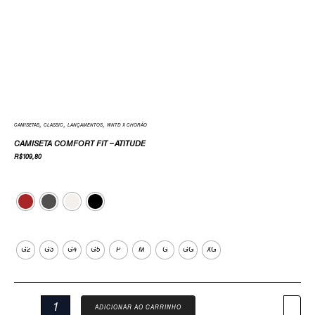
,
,
,
CAMISETAS
CLASSIC
LANÇAMENTOS
WNTD X CHORÃO
CAMISETA COMFORT FIT – ATITUDE
R$
109,80
Cor
Tamanho
G2
G3
G4
G5
P
M
G
GG
XG
ADICIONAR AO CARRINHO