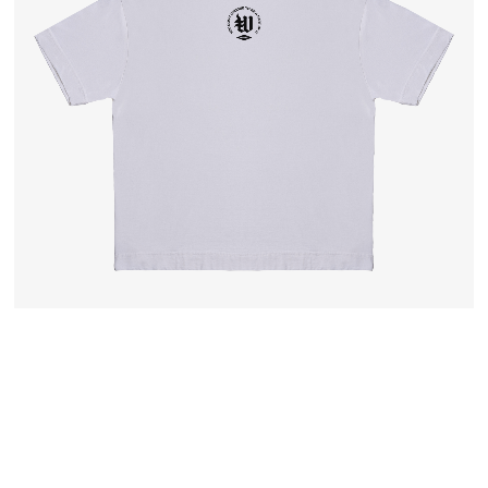
CAMISETA OVER BOX FIT – HUSTLERS CREW
R$
174,90