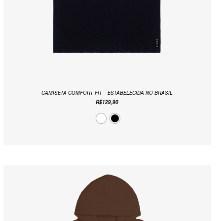
CAMISETA COMFORT FIT – ESTABELECIDA NO BRASIL
R$
129,90
O
O
PREÇO
PREÇO
ORIGINAL
ATUAL
ERA:
É:
R$349,90.
R$199,90.