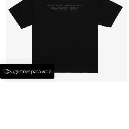
CAMISETA OVER BOX FIT – REGISTERED
R$
174,90