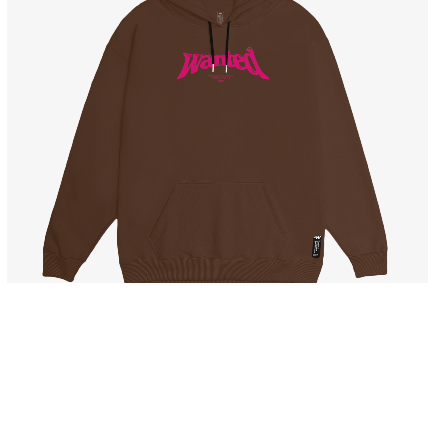
MOLETOM CANGURU CLASSIC – BUBBLE
R$
349,90
R$
199,90